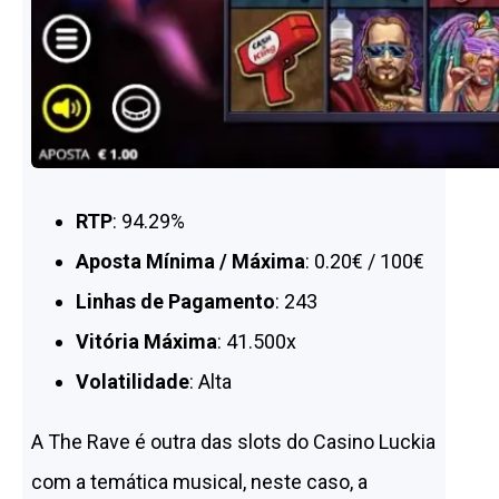
RTP
: 94.29%
Aposta Mínima / Máxima
: 0.20€ / 100€
Linhas de Pagamento
: 243
Vitória Máxima
: 41.500x
Volatilidade
: Alta
A The Rave é outra das slots do Casino Luckia
com a temática musical, neste caso, a