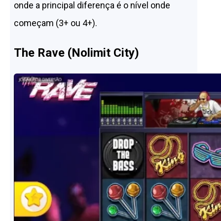
onde a principal diferença é o nível onde
começam (3+ ou 4+).
The Rave (Nolimit City)