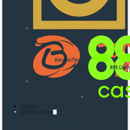
Bacana Play
888 Casi
Casinos
Melhores Bónus
Código Promocional YoBingo