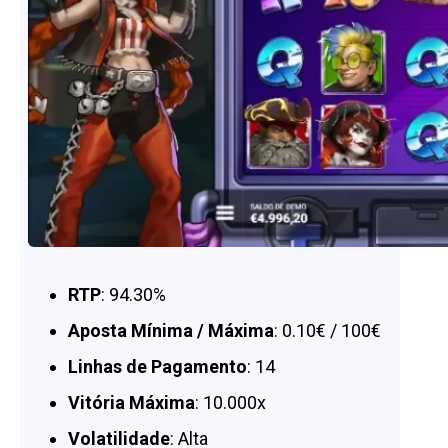
RTP
: 94.30%
Aposta Mínima / Máxima
: 0.10€ / 100€
Linhas de Pagamento
: 14
Vitória Máxima
: 10.000x
Volatilidade
: Alta