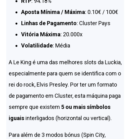
RTP
: 94.18%
Aposta Mínima / Máxima
: 0.10€ / 100€
Linhas de Pagamento
: Cluster Pays
Vitória Máxima
: 20.000x
Volatilidade
: Média
A Le King é uma das melhores slots da Luckia,
especialmente para quem se identifica com o
rei do rock, Elvis Presley. Por ter um formato
de pagamento em Cluster, esta máquina paga
sempre que existem
5 ou mais símbolos
iguais
interligados (horizontal ou vertical).
Para além de 3 modos bónus (Spin City,