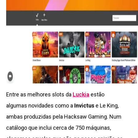
Entre as melhores slots da
Luckia
estão
algumas novidades como a
Invictus
e Le King,
ambas produzidas pela Hacksaw Gaming. Num
catálogo que inclui cerca de 750 máquinas,