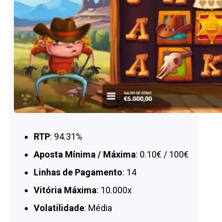
RTP
: 94.31%
Aposta Mínima / Máxima
: 0.10€ / 100€
Linhas de Pagamento
: 14
Vitória Máxima
: 10.000x
Volatilidade
: Média