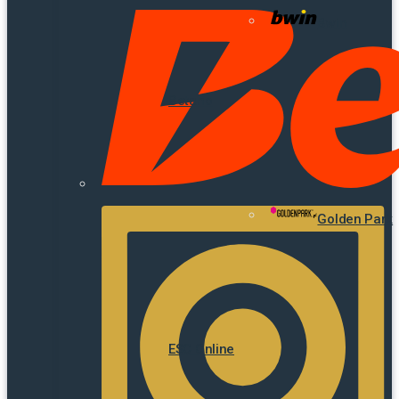
Bwin
Betano
Golden Park
ESC Online