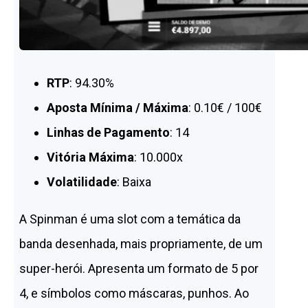
RTP
: 94.30%
Aposta Mínima / Máxima
: 0.10€ / 100€
Linhas de Pagamento
: 14
Vitória Máxima
: 10.000x
Volatilidade
: Baixa
A Spinman é uma slot com a temática da
banda desenhada, mais propriamente, de um
super-herói. Apresenta um formato de 5 por
4, e símbolos como máscaras, punhos. Ao