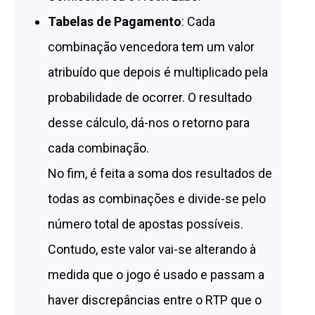
Tabelas de Pagamento
: Cada
combinação vencedora tem um valor
atribuído que depois é multiplicado pela
probabilidade de ocorrer. O resultado
desse cálculo, dá-nos o retorno para
cada combinação.
No fim, é feita a soma dos resultados de
todas as combinações e divide-se pelo
número total de apostas possíveis.
Contudo, este valor vai-se alterando à
medida que o jogo é usado e passam a
haver discrepâncias entre o RTP que o