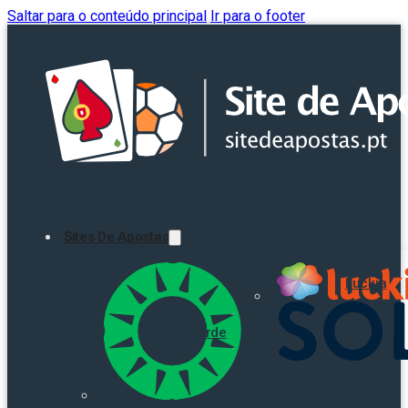
Saltar para o conteúdo principal
Ir para o footer
Sites De Apostas
Luckia
Solverde