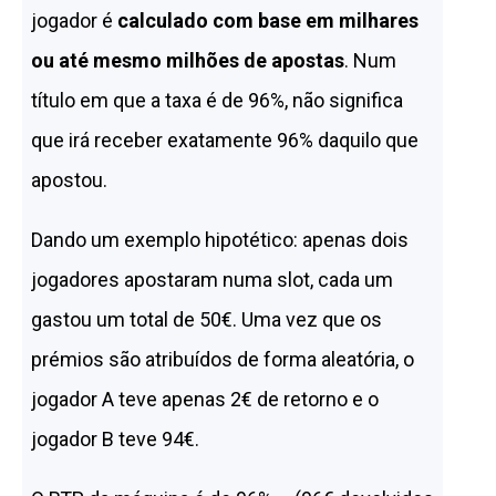
jogador é
calculado com base em milhares
ou até mesmo milhões de apostas
. Num
título em que a taxa é de 96%, não significa
que irá receber exatamente 96% daquilo que
apostou.
Dando um exemplo hipotético: apenas dois
jogadores apostaram numa slot, cada um
gastou um total de 50€. Uma vez que os
prémios são atribuídos de forma aleatória, o
jogador A teve apenas 2€ de retorno e o
jogador B teve 94€.