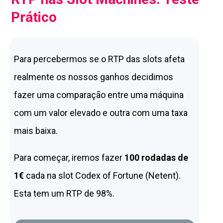
Prático
Para percebermos se o RTP das slots afeta
realmente os nossos ganhos decidimos
fazer uma comparação entre uma máquina
com um valor elevado e outra com uma taxa
mais baixa.
Para começar, iremos fazer
100 rodadas de
1€
cada na slot Codex of Fortune (Netent).
Esta tem um RTP de 98%.