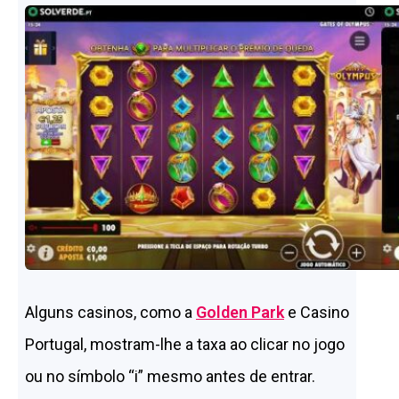
Alguns casinos, como a
Golden Park
e Casino
Portugal, mostram-lhe a taxa ao clicar no jogo
ou no símbolo “i” mesmo antes de entrar.