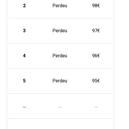
2
Perdeu
98€
3
Perdeu
97€
4
Perdeu
96€
5
Perdeu
95€
…
…
…