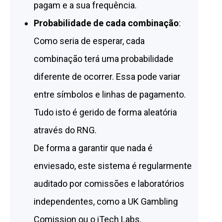
pagam e a sua frequência.
Probabilidade de cada combinação
:
Como seria de esperar, cada
combinação terá uma probabilidade
diferente de ocorrer. Essa pode variar
entre símbolos e linhas de pagamento.
Tudo isto é gerido de forma aleatória
através do RNG.
De forma a garantir que nada é
enviesado, este sistema é regularmente
auditado por comissões e laboratórios
independentes, como a UK Gambling
Comission ou o iTech Labs.