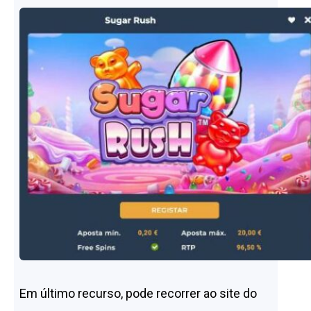
Em último recurso, pode recorrer ao site do