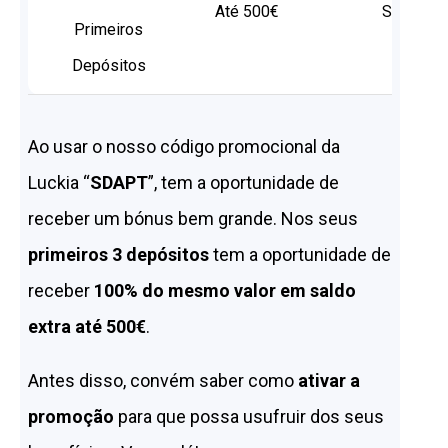
Até 500€
SDAPT
Primeiros
Depósitos
Ao usar o nosso código promocional da
Luckia “
SDAPT
”, tem a oportunidade de
receber um bónus bem grande. Nos seus
primeiros 3 depósitos
tem a oportunidade de
receber
100% do mesmo valor em saldo
extra até 500€
.
Antes disso, convém saber como
ativar a
promoção
para que possa usufruir dos seus