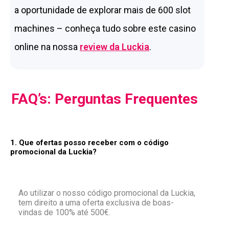
a oportunidade de explorar mais de 600 slot
machines – conheça tudo sobre este casino
online na nossa
review da Luckia
.
FAQ’s: Perguntas Frequentes
1. Que ofertas posso receber com o código
promocional da Luckia?
Ao utilizar o nosso código promocional da Luckia,
tem direito a uma oferta exclusiva de boas-
vindas de 100% até 500€.