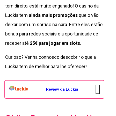
tem direito, está muito enganado! O casino da
Luckia tem
ainda mais promoções
que o vão
deixar com um sorriso na cara. Entre eles estão
bónus para redes sociais e a oportunidade de
receber até
25€ para jogar em slots
.
Curioso? Venha connosco descobrir o que a
Luckia tem de melhor para lhe oferecer!
Review da Luckia