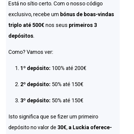
Está no sítio certo. Com o nosso código
exclusivo, recebe um
bónus
de boas-vindas
triplo
até 500€
nos seus
primeiros 3
depósitos
.
Como? Vamos ver:
1º depósito:
100% até 200€
2º depósito:
50% até 150€
3º depósito:
50% até 150€
Isto significa que se fizer um primeiro
depósito no valor de
30€
,
a Luckia oferece-