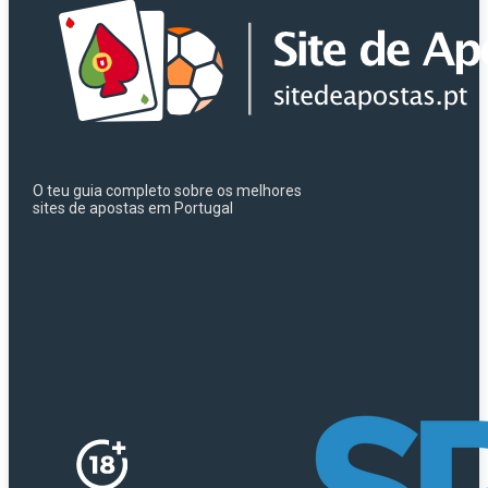
O teu guia completo sobre os melhores
sites de apostas em Portugal