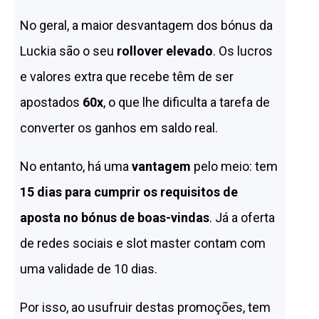
No geral, a maior desvantagem dos bónus da
Luckia são o seu
rollover elevado
. Os lucros
e valores extra que recebe têm de ser
apostados
60x
, o que lhe dificulta a tarefa de
converter os ganhos em saldo real.
No entanto, há uma
vantagem
pelo meio: tem
15 dias
para cumprir os requisitos de
aposta no bónus de boas-vindas
. Já a oferta
de redes sociais e slot master contam com
uma validade de 10 dias.
Por isso, ao usufruir destas promoções, tem