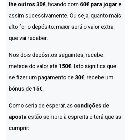
lhe outros 30€
, ficando com
60€ para jogar
e
assim sucessivamente. Ou seja, quanto mais
alto for o depósito, maior será o valor extra
que vai receber.
Nos dois depósitos seguintes, recebe
metade do valor até
150€
. Isto significa que
se fizer um pagamento de
30€
, recebe um
bónus de
15€
.
Como seria de esperar, as
condições de
aposta
estão sempre à espreita e terá
que as
cumprir: