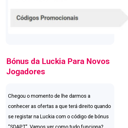
Bónus da Luckia Para Novos
Jogadores
Chegou o momento de lhe darmos a
conhecer as ofertas a que terá direito quando
se registar na Luckia com o código de bónus
“SDAPT”. Vamos ver como tudo funciona?