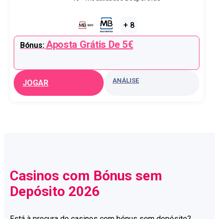
+ 8
Aposta Grátis De 5€
Bónus:
ANÁLISE
JOGAR
Casinos com Bónus sem
Depósito 2026
Está à procura de casinos com bónus sem depósito?