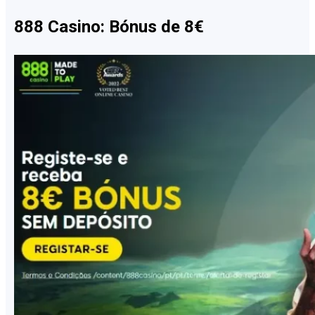
888 Casino: Bónus de 8€