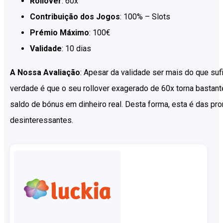
Rollover
: 60x
Contribuição dos Jogos
: 100% – Slots
Prémio Máximo
: 100€
Validade
: 10 dias
A Nossa Avaliação
: Apesar da validade ser mais do que suf
verdade é que o seu rollover exagerado de 60x torna bastant
saldo de bónus em dinheiro real. Desta forma, esta é das 
desinteressantes.