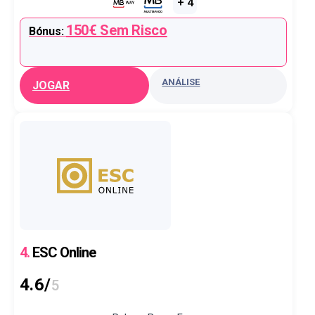
+ 4
150€ Sem Risco
Bónus:
ANÁLISE
JOGAR
ESC Online
4.6/
5