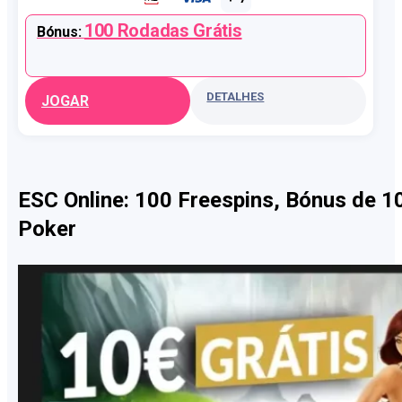
100 Rodadas Grátis
Bónus:
DETALHES
JOGAR
ESC Online: 100 Freespins, Bónus de 1
Poker