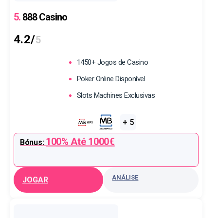
888 Casino
4.2/
5
1450+ Jogos de Casino
Poker Online Disponível
Slots Machines Exclusivas
+ 5
100% Até 1000€
Bónus:
ANÁLISE
JOGAR