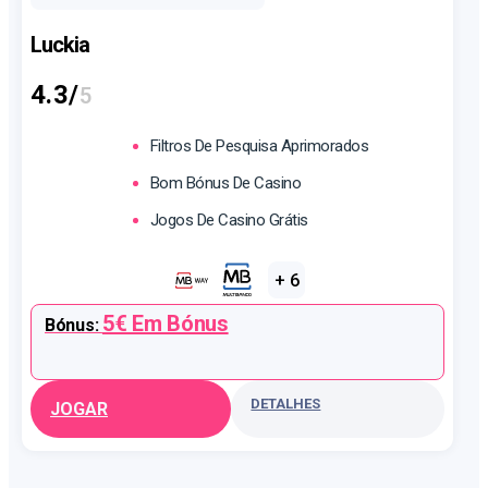
Luckia
4.3/
5
Filtros De Pesquisa Aprimorados
Bom Bónus De Casino
Jogos De Casino Grátis
+ 6
5€ Em Bónus
Bónus:
DETALHES
JOGAR