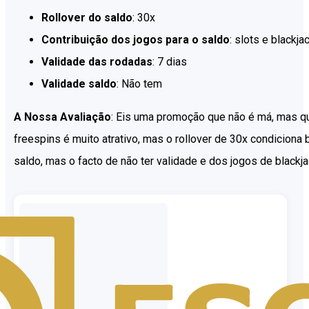
Rollover do saldo
: 30x
Contribuição dos jogos para o saldo
: slots e blackj
Validade das rodadas
: 7 dias
Validade saldo
: Não tem
A Nossa Avaliação
: Eis uma promoção que não é má, mas q
freespins é muito atrativo, mas o rollover de 30x condicion
saldo, mas o facto de não ter validade e dos jogos de blackja