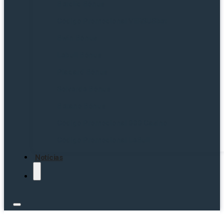
Betclic Bónus
Código Promocional VERSUSbet
Bwin Bónus
Lebull Bónus
Placard Bónus
Solverde Bónus
Betano Bónus
Código Promocional 888 Casino
Código Promocional LeBull
Notícias