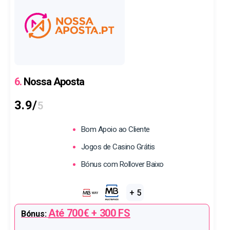
Nossa Aposta
3.9/
5
Bom Apoio ao Cliente
Jogos de Casino Grátis
Bónus com Rollover Baixo
+ 5
Até 700€ + 300 FS
Bónus: