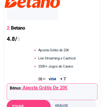
Betano
4.8/
5
Aposta Grátis de 20€
Live Streaming e Cashout
3500+ Jogos de Casino
+ 7
Aposta Grátis De 20€
Bónus:
ANÁLISE
JOGAR