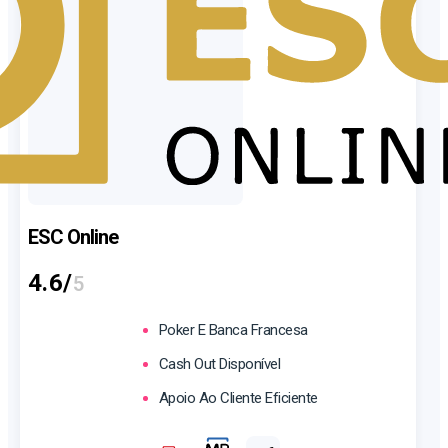
ESC Online
4.6/
5
Poker E Banca Francesa
Cash Out Disponível
Apoio Ao Cliente Eficiente