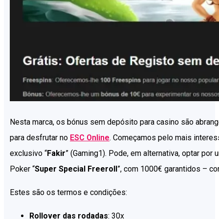
Nesta marca, os bónus sem depósito para casino são abran
para desfrutar no
ESC Online
. Começamos pelo mais interess
exclusivo “
Fakir
” (Gaming1). Pode, em alternativa, optar por
Poker “
Super Special Freeroll
”, com 1000€ garantidos – co
Estes são os termos e condições:
Rollover das rodadas
: 30x