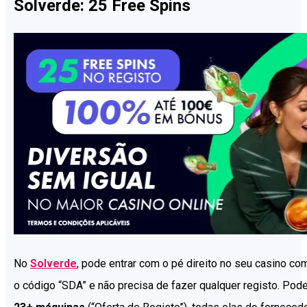
Solverde: 25 Free Spins
No
Solverde
, pode entrar com o pé direito no seu casino co
o código “SDA” e não precisa de fazer qualquer registo. Pod