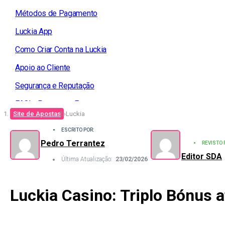
Métodos de Pagamento
Luckia App
Como Criar Conta na Luckia
Apoio ao Cliente
Segurança e Reputação
FAQ’s: Perguntas Frequentes
Site de Apostas
›
Luckia
Avaliação Final
ESCRITO POR:
Pedro Terrantez
REVISTO 
Editor SDA
Última Atualização:
23/02/2026
Luckia Casino: Triplo Bónus a