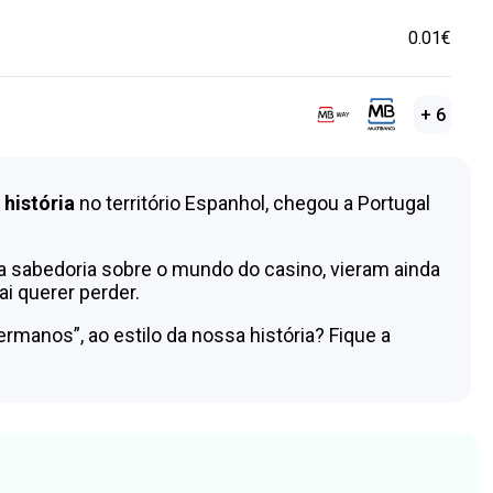
0.01€
+ 6
 história
no território Espanhol, chegou a Portugal
 sabedoria sobre o mundo do casino, vieram ainda
ai querer perder.
rmanos”, ao estilo da nossa história? Fique a