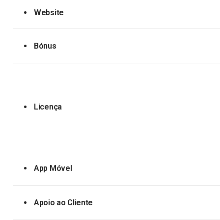
Website
Bónus
Licença
App Móvel
Apoio ao Cliente