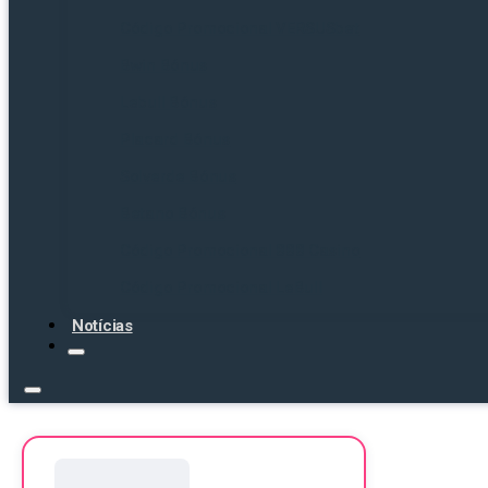
Código Promocional VERSUSbet
Bwin Bónus
Lebull Bónus
Placard Bónus
Solverde Bónus
Betano Bónus
Código Promocional 888 Casino
Código Promocional LeBull
Notícias