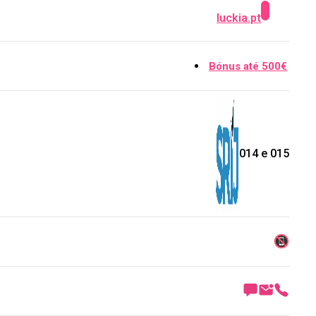
luckia.pt
Bónus até 500€
014 e 015