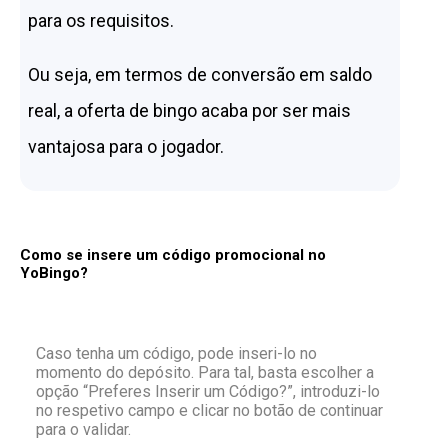
para os requisitos.
Ou seja, em termos de conversão em saldo
real, a oferta de bingo acaba por ser mais
vantajosa para o jogador.
Como se insere um código promocional no
YoBingo?
Caso tenha um código, pode inseri-lo no
momento do depósito. Para tal, basta escolher a
opção “Preferes Inserir um Código?”, introduzi-lo
no respetivo campo e clicar no botão de continuar
para o validar.