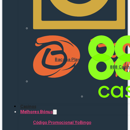
Bacana Play
888 Casi
Casinos
Melhores Bónus
Código Promocional YoBingo