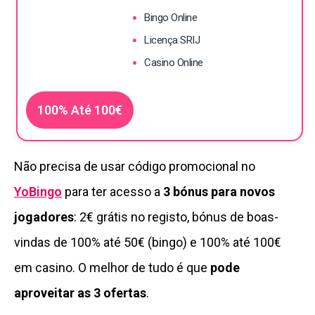
Bingo Online
Licença SRIJ
Casino Online
100% Até 100€
Não precisa de usar código promocional no
YoBingo
para ter acesso a
3 bónus para novos
jogadores
: 2€ grátis no registo, bónus de boas-
vindas de 100% até 50€ (bingo) e 100% até 100€
em casino. O melhor de tudo é que
pode
aproveitar as 3 ofertas
.