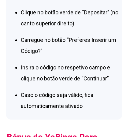
Clique no botão verde de “Depositar” (no
canto superior direito)
Carregue no botão “Preferes Inserir um
Código?”
Insira o código no respetivo campo e
clique no botão verde de “Continuar”
Caso o código seja válido, fica
automaticamente ativado