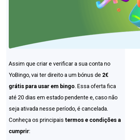
Assim que criar e verificar a sua conta no
YoBingo, vai ter direito a um bónus de
2€
grátis para usar em bingo
. Essa oferta fica
até 20 dias em estado pendente e, caso não
seja ativada nesse período, é cancelada.
Conheça os principais
termos e condições a
cumprir
: