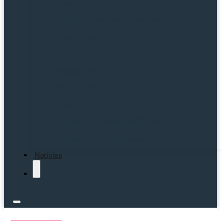
Betclic Bónus
Código Promocional VERSUSbet
Bwin Bónus
Lebull Bónus
Placard Bónus
Solverde Bónus
Betano Bónus
Código Promocional 888 Casino
Código Promocional LeBull
Notícias