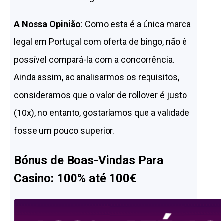
A Nossa Opinião
: Como esta é a única marca
legal em Portugal com oferta de bingo, não é
possível compará-la com a concorrência.
Ainda assim, ao analisarmos os requisitos,
consideramos que o valor de rollover é justo
(10x), no entanto, gostaríamos que a validade
fosse um pouco superior.
Bónus de Boas-Vindas Para
Casino: 100% até 100€