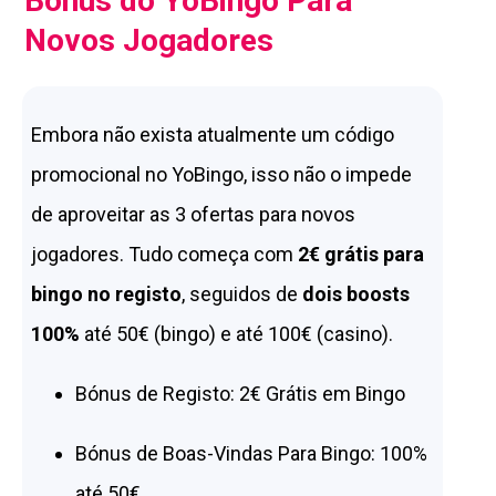
Bónus do YoBingo Para
Novos Jogadores
Embora não exista atualmente um código
promocional no YoBingo, isso não o impede
de aproveitar as 3 ofertas para novos
jogadores. Tudo começa com
2€ grátis para
bingo no registo
, seguidos de
dois boosts
100%
até 50€ (bingo) e até 100€ (casino).
Bónus de Registo: 2€ Grátis em Bingo
Bónus de Boas-Vindas Para Bingo: 100%
até 50€