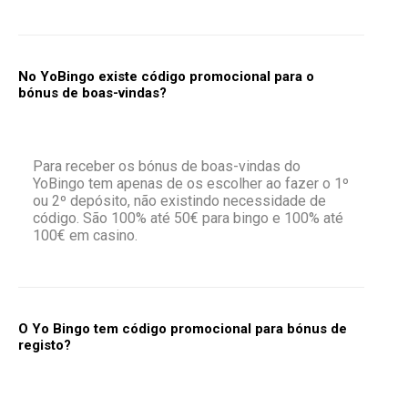
No YoBingo existe código promocional para o
bónus de boas-vindas?
Para receber os bónus de boas-vindas do
YoBingo tem apenas de os escolher ao fazer o 1º
ou 2º depósito, não existindo necessidade de
código. São 100% até 50€ para bingo e 100% até
100€ em casino.
O Yo Bingo tem código promocional para bónus de
registo?