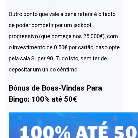
Outro ponto que vale a pena referir é o facto
de poder competir por um jackpot
progressivo (que começa nos 25.000€), com
o investimento de 0.50€ por cartão, caso opte
pela sala Super 90. Tudo isto, sem ter de
depositar um único cêntimo.
Bónus de Boas-Vindas Para
Bingo: 100% até 50€