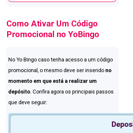
Como Ativar Um Código
Promocional no YoBingo
No Yo Bingo caso tenha acesso a um código
promocional, o mesmo deve ser inserido
no
momento em que está a realizar um
depósito
. Confira agora os principais passos
que deve seguir: