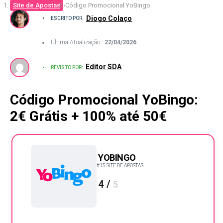
Site de Apostas
›
Código Promocional YoBingo
Diogo Colaço
ESCRITO POR:
Última Atualização:
22/04/2026
Editor SDA
REVISTO POR:
Código Promocional YoBingo:
2€ Grátis + 100% até 50€
YOBINGO
#
15
SITE DE APOSTAS
4 /
5