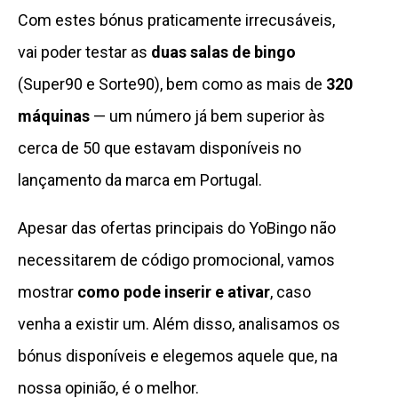
Com estes bónus praticamente irrecusáveis,
vai poder testar as
duas salas de bingo
(Super90 e Sorte90), bem como as mais de
320
máquinas
— um número já bem superior às
cerca de 50 que estavam disponíveis no
lançamento da marca em Portugal.
Apesar das ofertas principais do YoBingo não
necessitarem de código promocional, vamos
mostrar
como pode inserir e ativar
, caso
venha a existir um. Além disso, analisamos os
bónus disponíveis e elegemos aquele que, na
nossa opinião, é o melhor.