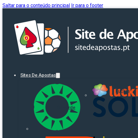
Saltar para o conteúdo principal
Ir para o footer
Sites De Apostas
Luckia
Solverde