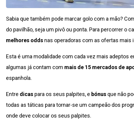
Sabia que também pode marcar golo com a mão? Com o
do pavilhão, seja um pivô ou ponta. Para percorrer o ca
melhores odds
nas operadoras com as ofertas mais 
Esta é uma modalidade com cada vez mais adeptos em
algumas já contam com
mais de 15 mercados de ap
espanhola.
Entre
dicas
para os seus palpites, e
bónus
que não pod
todas as táticas para tornar-se um campeão dos pro
onde deve colocar os seus palpites.