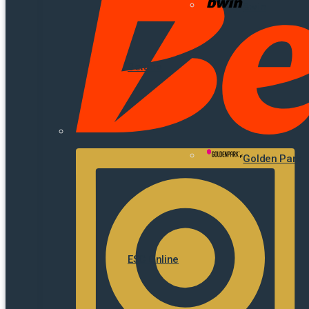
Bwin
Betano
Golden Park
ESC Online