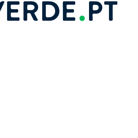
Comparativo de Odds