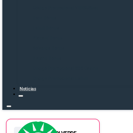
Código Promocional VERSUSbet
Bwin Bónus
Lebull Bónus
Placard Bónus
Solverde Bónus
Betano Bónus
Código Promocional 888 Casino
Código Promocional LeBull
Notícias