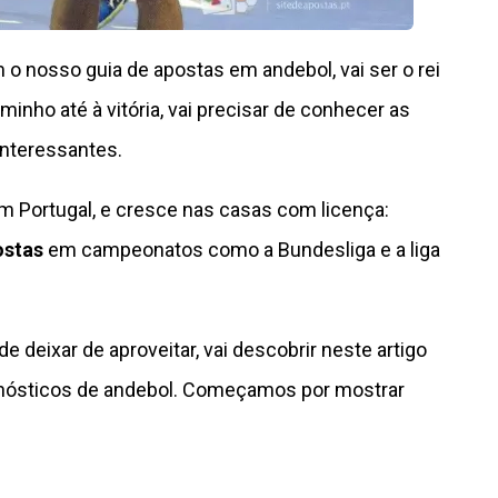
 nosso guia de apostas em andebol, vai ser o rei
minho até à vitória, vai precisar de conhecer as
interessantes.
 Portugal, e cresce nas casas com licença:
ostas
em campeonatos como a Bundesliga e a liga
e deixar de aproveitar, vai descobrir neste artigo
gnósticos de andebol. Começamos por mostrar