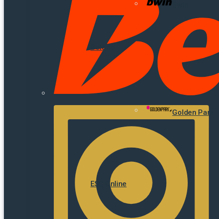
Bwin
Betano
Golden Park
ESC Online