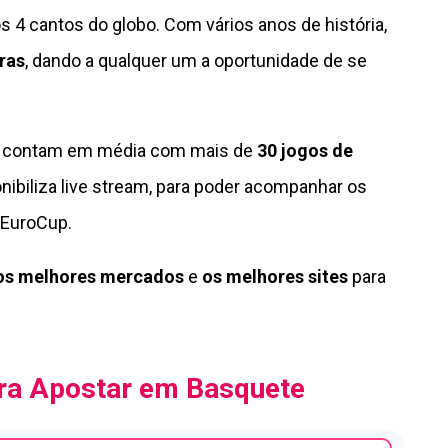
 4 cantos do globo. Com vários anos de história,
ras
, dando a qualquer um a oportunidade de se
contam em média com mais de
30 jogos de
onibiliza live stream, para poder acompanhar os
 EuroCup.
os melhores mercados
e
os melhores sites
para
ara Apostar em Basquete