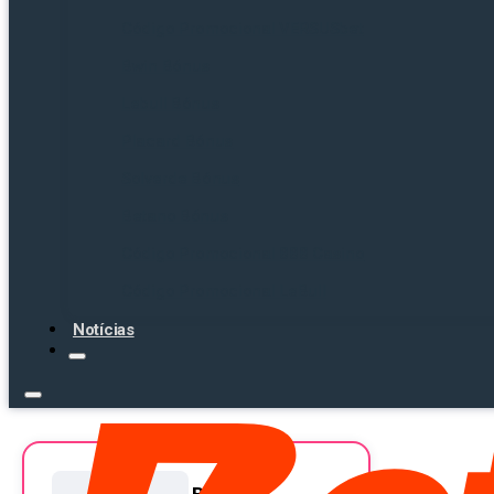
Código Promocional VERSUSbet
Bwin Bónus
Lebull Bónus
Placard Bónus
Solverde Bónus
Betano Bónus
Código Promocional 888 Casino
Código Promocional LeBull
Notícias