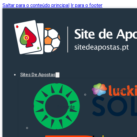
Saltar para o conteúdo principal
Ir para o footer
Sites De Apostas
Luckia
Solverde