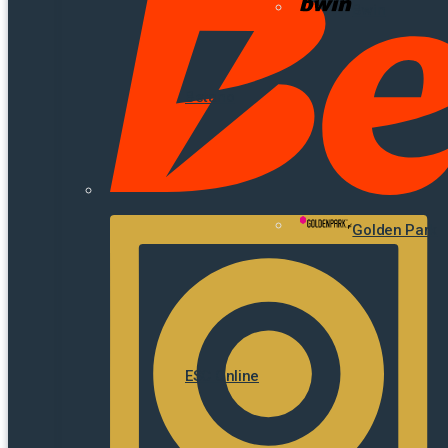
Bwin
Betano
Golden Park
ESC Online