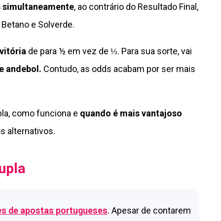
os simultaneamente
, ao contrário do Resultado Final,
Betano e Solverde.
vitória
de para ½ em vez de ⅓. Para sua sorte, vai
e andebol.
Contudo, as odds acabam por ser mais
pla, como funciona e
quando é mais vantajoso
 alternativos.
upla
es de apostas portugueses
. Apesar de contarem