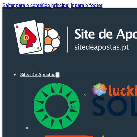
Saltar para o conteúdo principal
Ir para o footer
Sites De Apostas
Luckia
Solverde