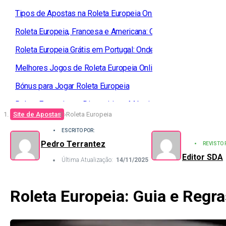
Tipos de Apostas na Roleta Europeia Online
Roleta Europeia, Francesa e Americana: Quais as Diferenças?
Roleta Europeia Grátis em Portugal: Onde Jogar
Melhores Jogos de Roleta Europeia Online
Bónus para Jogar Roleta Europeia
Roleta Europeia em Dispositivos Móveis
Site de Apostas
›
Roleta Europeia
Estratégias para Ganhar na Roleta Europeia
ESCRITO POR:
FAQ’s: Perguntas Frequentes
Pedro Terrantez
REVISTO 
Editor SDA
Última Atualização:
14/11/2025
Roleta Europeia: Guia e Regr