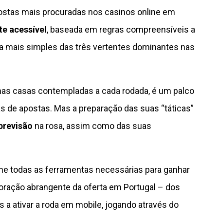
postas mais procuradas nos casinos online em
te acessível
, baseada em regras compreensíveis a
 a mais simples das três vertentes dominantes nas
as casas contempladas a cada rodada, é um palco
as de apostas. Mas a preparação das suas “táticas”
 previsão
na rosa, assim como das suas
-lhe todas as ferramentas necessárias para ganhar
loração abrangente da oferta em Portugal – dos
 a ativar a roda em mobile, jogando através do