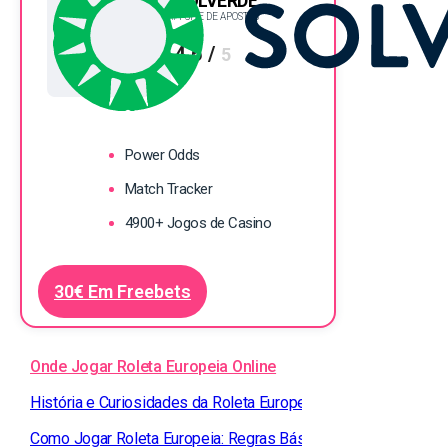
SOLVERDE
#
1
SITE DE APOSTAS
4.6 /
5
Power Odds
Match Tracker
4900+ Jogos de Casino
30€ Em Freebets
Onde Jogar Roleta Europeia Online
História e Curiosidades da Roleta Europeia
Como Jogar Roleta Europeia: Regras Básicas