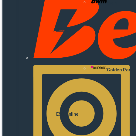
Bwin
Betano
Golden Park
ESC Online