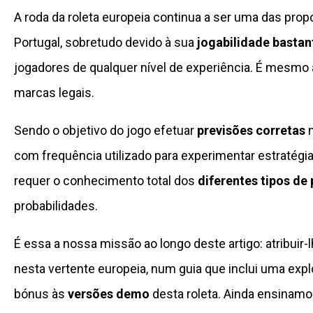
A roda da roleta europeia continua a ser uma das pro
Portugal, sobretudo devido à sua
jogabilidade bastan
jogadores de qualquer nível de experiência. É mesmo
marcas legais.
Sendo o objetivo do jogo efetuar
previsões corretas
n
com frequência utilizado para experimentar estratégi
requer o conhecimento total dos
diferentes tipos de
probabilidades.
É essa a nossa missão ao longo deste artigo: atribuir
nesta vertente europeia, num guia que inclui uma exp
bónus às
versões demo
desta roleta. Ainda ensinamos