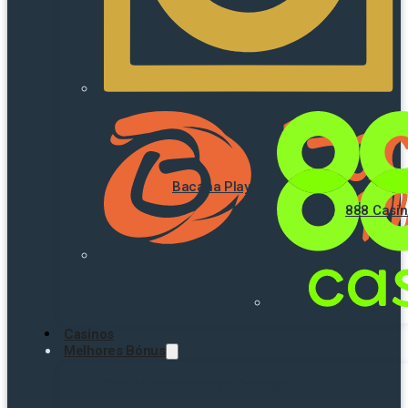
Bacana Play
888 Casi
Casinos
Melhores Bónus
Código Promocional YoBingo