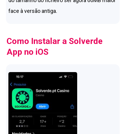
do tamanho do ficheiro ser agora 60MB maior
face à versão antiga.
Como Instalar a Solverde
App no iOS