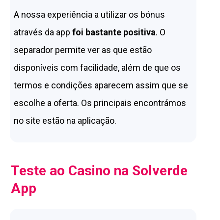
A nossa experiência a utilizar os bónus
através da app
foi bastante positiva
. O
separador permite ver as que estão
disponíveis com facilidade, além de que os
termos e condições aparecem assim que se
escolhe a oferta. Os principais encontrámos
no site estão na aplicação.
Teste ao Casino na Solverde
App