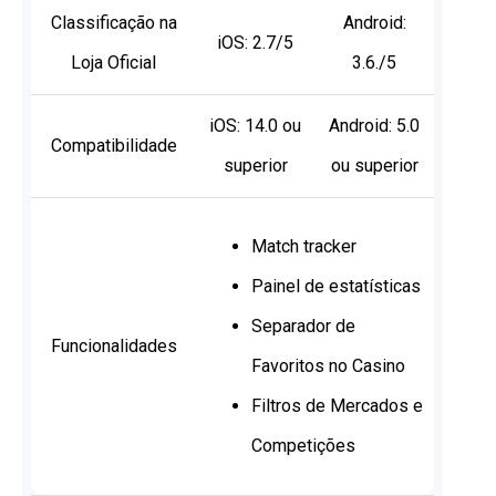
Classificação na
Android:
iOS: 2.7/5
Loja Oficial
3.6./5
iOS: 14.0 ou
Android: 5.0
Compatibilidade
superior
ou superior
Match tracker
Painel de estatísticas
Separador de
Funcionalidades
Favoritos no Casino
Filtros de Mercados e
Competições