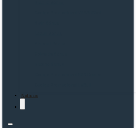
Betclic Bónus
Código Promocional VERSUSbet
Bwin Bónus
Lebull Bónus
Placard Bónus
Solverde Bónus
Betano Bónus
Código Promocional 888 Casino
Código Promocional LeBull
Notícias