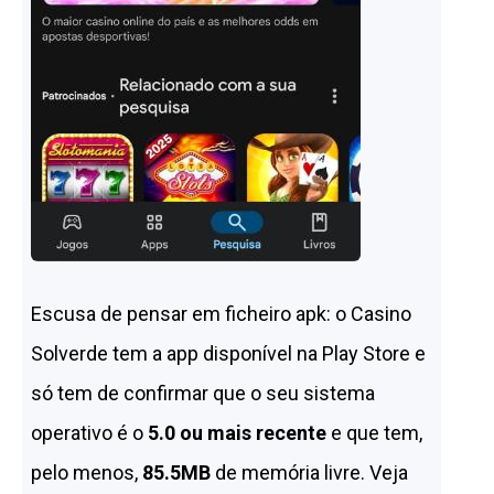
Escusa de pensar em ficheiro apk: o Casino
Solverde tem a app disponível na Play Store e
só tem de confirmar que o seu sistema
operativo é o
5.0 ou mais recente
e que tem,
pelo menos,
85.5MB
de memória livre. Veja