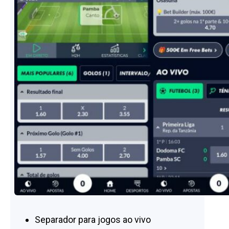
Separador para jogos ao vivo