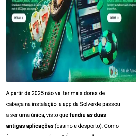
A partir de 2025 não vai ter mais dores de
cabeça na instalação: a app da Solverde passou
a ser uma única, visto que
fundiu as duas
antigas aplicações
(casino e desporto). Como