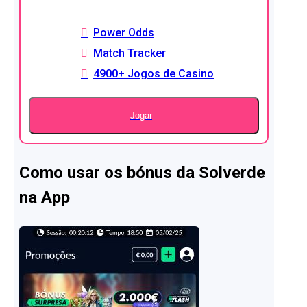
Power Odds
Match Tracker
4900+ Jogos de Casino
Jogar
Como usar os bónus da Solverde
na App