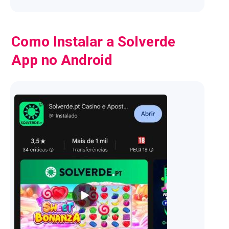
Como Instalar a Solverde
App no Android