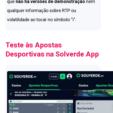
que
não há versões de demonstração
nem
qualquer informação sobre RTP ou
volatilidade ao tocar no símbolo “i”.
Teste às Apostas
Desportivas na Solverde App