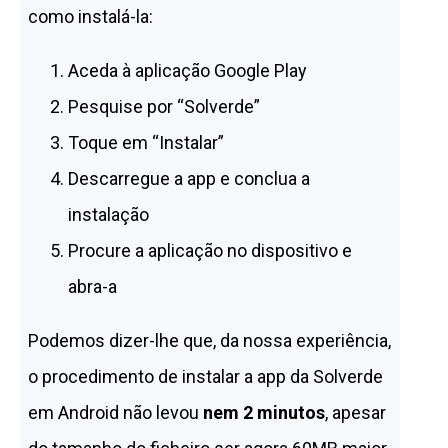
como instalá-la:
Aceda à aplicação Google Play
Pesquise por “Solverde”
Toque em “Instalar”
Descarregue a app e conclua a
instalação
Procure a aplicação no dispositivo e
abra-a
Podemos dizer-lhe que, da nossa experiência,
o procedimento de instalar a app da Solverde
em Android não levou
nem 2 minutos
, apesar