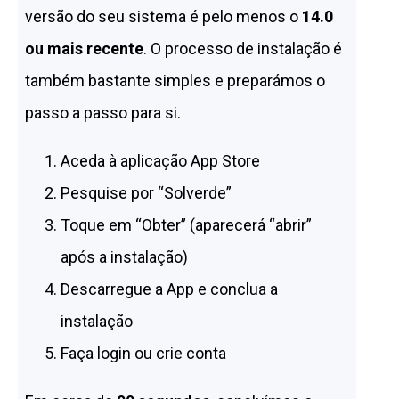
versão do seu sistema é pelo menos o
14.0
ou mais recente
. O processo de instalação é
também bastante simples e preparámos o
passo a passo para si.
Aceda à aplicação App Store
Pesquise por “Solverde”
Toque em “Obter” (aparecerá “abrir”
após a instalação)
Descarregue a App e conclua a
instalação
Faça login ou crie conta