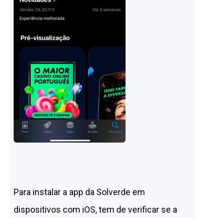
Para instalar a app da Solverde em
dispositivos com iOS, tem de verificar se a