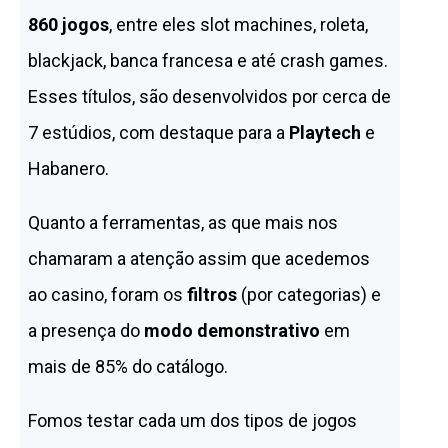
860 jogos
, entre eles slot machines, roleta,
blackjack, banca francesa e até crash games.
Esses títulos, são desenvolvidos por cerca de
7 estúdios, com destaque para a
Playtech
e
Habanero.
Quanto a ferramentas, as que mais nos
chamaram a atenção assim que acedemos
ao casino, foram os
filtros
(por categorias) e
a presença do
modo demonstrativo
em
mais de 85% do catálogo.
Fomos testar cada um dos tipos de jogos