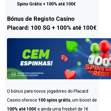
Spins Grátis + 100% até 100€
Bónus de Registo Casino
Placard: 100 SG + 100% até 100€
O bónus para novos jogadores do Placard
Casino oferece
100 spins grátis
, um boost de
100% até 100€
e ainda uma freebet de 1€