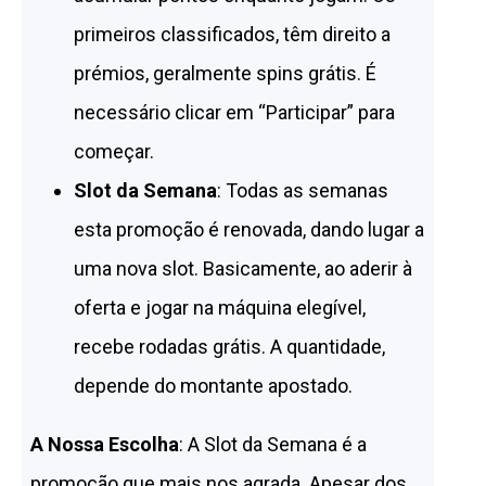
primeiros classificados, têm direito a
prémios, geralmente spins grátis. É
necessário clicar em “Participar” para
começar.
Slot da Semana
: Todas as semanas
esta promoção é renovada, dando lugar a
uma nova slot. Basicamente, ao aderir à
oferta e jogar na máquina elegível,
recebe rodadas grátis. A quantidade,
depende do montante apostado.
A Nossa Escolha
: A Slot da Semana é a
promoção que mais nos agrada. Apesar dos