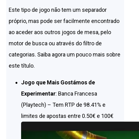
Este tipo de jogo não tem um separador
próprio, mas pode ser facilmente encontrado
ao aceder aos outros jogos de mesa, pelo
motor de busca ou através do filtro de
categorias. Saiba agora um pouco mais sobre
este título.
Jogo que Mais Gostámos de
Experimentar
: Banca Francesa
(Playtech) – Tem RTP de 98.41% e
limites de apostas entre 0.50€ e 100€