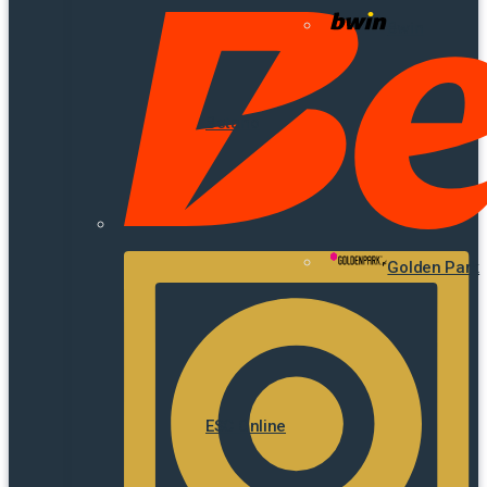
Bwin
Betano
Golden Park
ESC Online