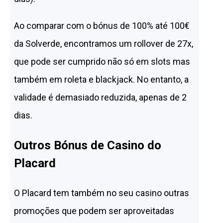
Ao comparar com o bónus de 100% até 100€
da Solverde, encontramos um rollover de 27x,
que pode ser cumprido não só em slots mas
também em roleta e blackjack. No entanto, a
validade é demasiado reduzida, apenas de 2
dias.
Outros Bónus de Casino do
Placard
O Placard tem também no seu casino outras
promoções que podem ser aproveitadas