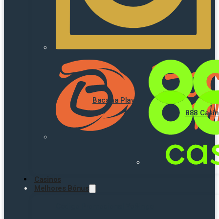
Bacana Play
888 Casi
Casinos
Melhores Bónus
Código Promocional YoBingo