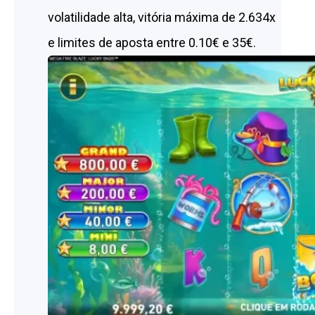
volatilidade alta, vitória máxima de 2.634x
e limites de aposta entre 0.10€ e 35€.