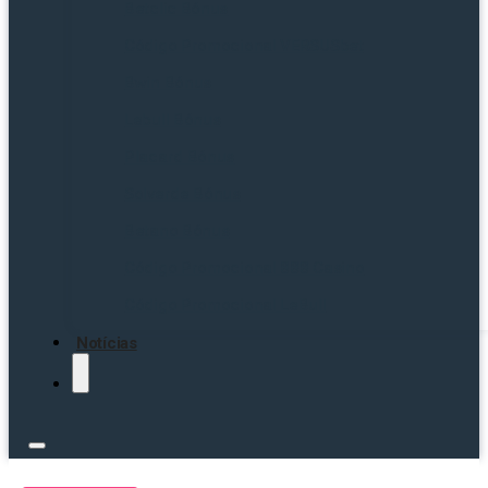
Betclic Bónus
Código Promocional VERSUSbet
Bwin Bónus
Lebull Bónus
Placard Bónus
Solverde Bónus
Betano Bónus
Código Promocional 888 Casino
Código Promocional LeBull
Notícias