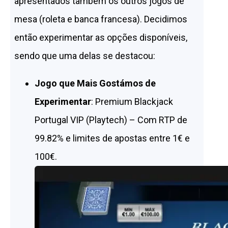
apresentados também os outros jogos de
mesa (roleta e banca francesa). Decidimos
então experimentar as opções disponíveis,
sendo que uma delas se destacou:
Jogo que Mais Gostámos de
Experimentar
: Premium Blackjack
Portugal VIP (Playtech) – Com RTP de
99.82% e limites de apostas entre 1€ e
100€.