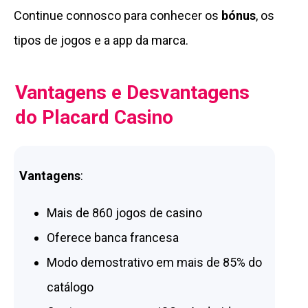
Continue connosco para conhecer os
bónus
, os
tipos de jogos e a app da marca.
Vantagens e Desvantagens
do Placard Casino
Vantagens
:
Mais de 860 jogos de casino
Oferece banca francesa
Modo demostrativo em mais de 85% do
catálogo