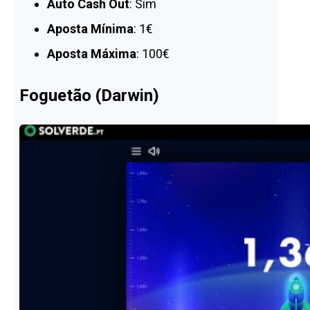
Auto Cash Out
: Sim
Aposta Mínima
: 1€
Aposta Máxima
: 100€
Foguetão (Darwin)