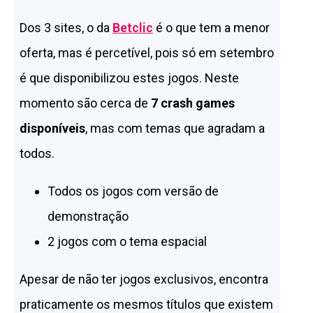
Dos 3 sites, o da
Betclic
é o que tem a menor
oferta, mas é percetível, pois só em setembro
é que disponibilizou estes jogos. Neste
momento são cerca de
7 crash games
disponíveis
, mas com temas que agradam a
todos.
Todos os jogos com versão de
demonstração
2 jogos com o tema espacial
Apesar de não ter jogos exclusivos, encontra
praticamente os mesmos títulos que existem