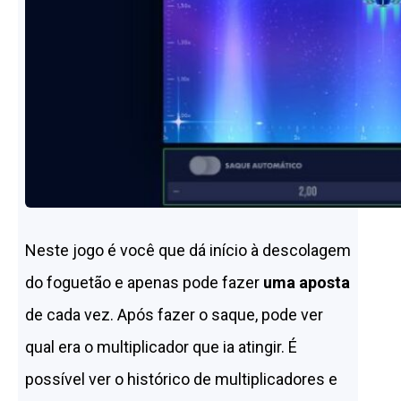
Neste jogo é você que dá início à descolagem
do foguetão e apenas pode fazer
uma aposta
de cada vez. Após fazer o saque, pode ver
qual era o multiplicador que ia atingir. É
possível ver o histórico de multiplicadores e