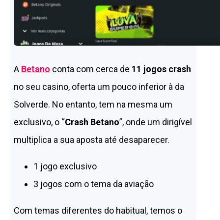
A
Betano
conta com cerca de
11 jogos crash
no seu casino, oferta um pouco inferior à da
Solverde. No entanto, tem na mesma um
exclusivo, o “
Crash Betano
”, onde um dirigível
multiplica a sua aposta até desaparecer.
1 jogo exclusivo
3 jogos com o tema da aviação
Com temas diferentes do habitual, temos o