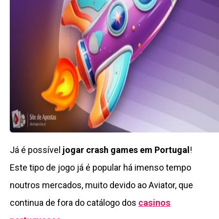
Já é possível
jogar crash games em Portugal
!
Este tipo de jogo já é popular há imenso tempo
noutros mercados, muito devido ao Aviator, que
continua de fora do catálogo dos
casinos