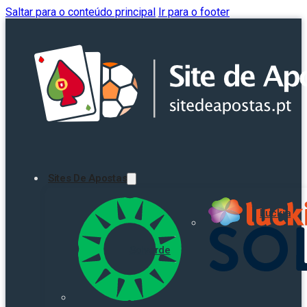
Saltar para o conteúdo principal
Ir para o footer
Sites De Apostas
Luckia
Solverde