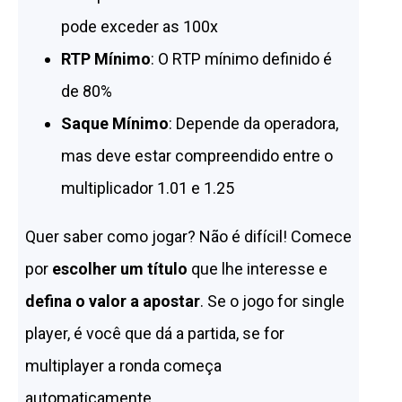
pode exceder as 100x
RTP Mínimo
: O RTP mínimo definido é
de 80%
Saque Mínimo
: Depende da operadora,
mas deve estar compreendido entre o
multiplicador 1.01 e 1.25
Quer saber como jogar? Não é difícil! Comece
por
escolher um título
que lhe interesse e
defina o valor
a apostar
. Se o jogo for single
player, é você que dá a partida, se for
multiplayer a ronda começa
automaticamente.