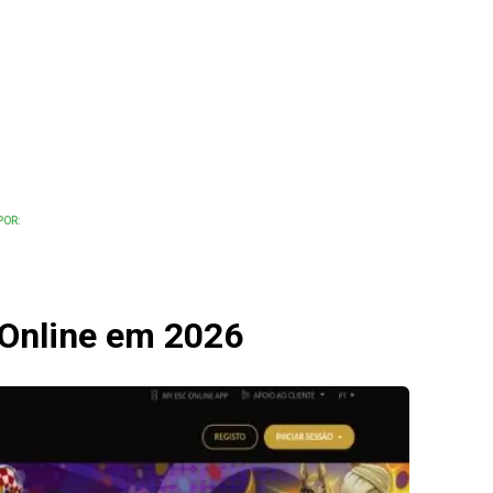
POR:
 Online em 2026