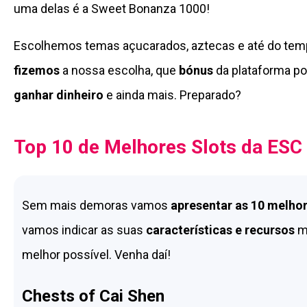
uma delas é a Sweet Bonanza 1000!
Escolhemos temas açucarados, aztecas e até do tem
fizemos
a nossa escolha, que
bónus
da plataforma po
ganhar dinheiro
e ainda mais. Preparado?
Top 10 de Melhores Slots da ESC 
Sem mais demoras vamos
apresentar as 10 melhor
vamos indicar as suas
características e recursos
ma
melhor possível. Venha daí!
Chests of Cai Shen