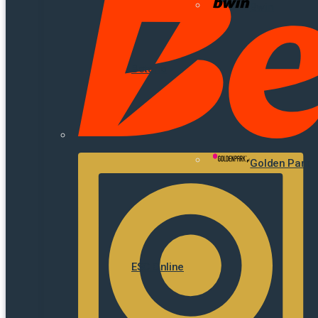
Bwin
Betano
Golden Park
ESC Online