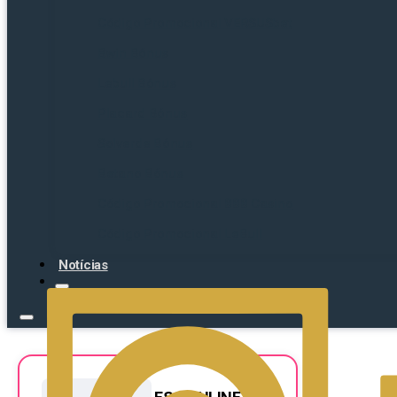
Código Promocional VERSUSbet
Bwin Bónus
Lebull Bónus
Placard Bónus
Solverde Bónus
Betano Bónus
Código Promocional 888 Casino
Código Promocional LeBull
Notícias