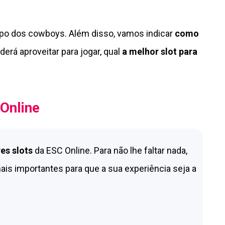
po dos cowboys. Além disso, vamos indicar
como
derá aproveitar para jogar, qual
a melhor slot para
Online
es slots
da ESC Online. Para não lhe faltar nada,
is importantes para que a sua experiência seja a