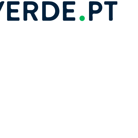
 Online?