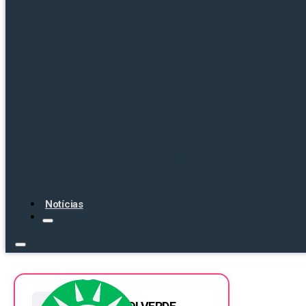
Código Promocional VERSUSbet
Bwin Bónus
Lebull Bónus
Placard Bónus
Solverde Bónus
Betano Bónus
Código Promocional 888 Casino
Código Promocional LeBull
Notícias