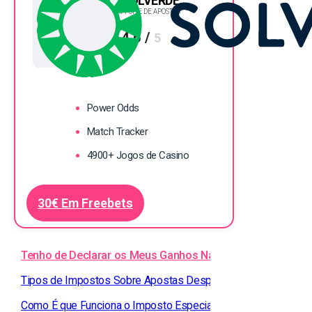
SOLVERDE
#
1
SITE DE APOSTAS
4.6 /
5
Power Odds
Match Tracker
4900+ Jogos de Casino
30€ Em Freebets
Tenho de Declarar os Meus Ganhos Nas Casas de Apostas
Tipos de Impostos Sobre Apostas Desportivas
Como É que Funciona o Imposto Especial de Jogo Online?