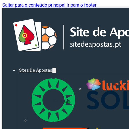
Saltar para o conteúdo principal
Ir para o footer
Sites De Apostas
Luckia
Solverde