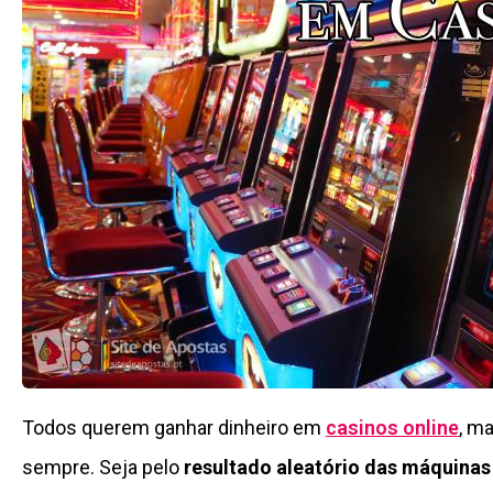
Todos querem ganhar dinheiro em
casinos online
, m
sempre. Seja pelo
resultado aleatório das máquinas