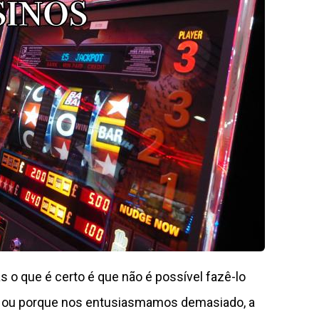
as o que é certo é que não é possível fazê-lo
ou porque nos entusiasmamos demasiado, a