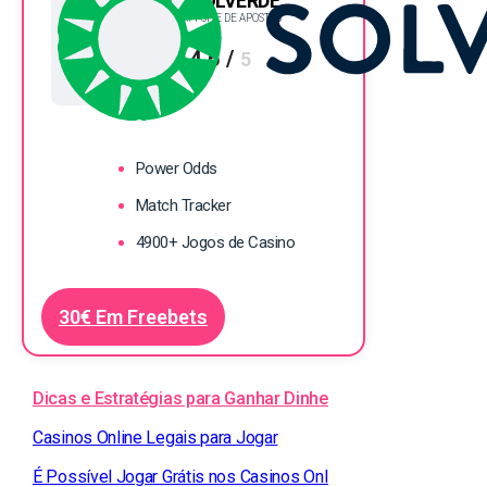
SOLVERDE
#
1
SITE DE APOSTAS
4.6 /
5
Power Odds
Match Tracker
4900+ Jogos de Casino
30€ Em Freebets
Dicas e Estratégias para Ganhar Dinheiro nos Casinos Onli
Casinos Online Legais para Jogar
É Possível Jogar Grátis nos Casinos Online e Ganhar Dinheiro