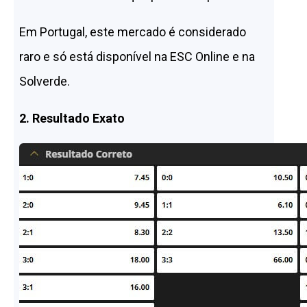
Em Portugal, este mercado é considerado
raro e só está disponível na ESC Online e na
Solverde.
2. Resultado Exato