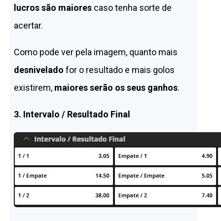
lucros são maiores
caso tenha sorte de
acertar.
Como pode ver pela imagem, quanto mais
desnivelado
for o resultado e mais golos
existirem,
maiores serão os seus ganhos
.
3. Intervalo / Resultado Final