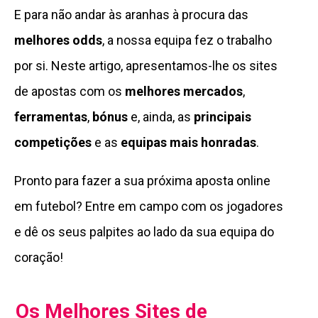
E para não andar às aranhas à procura das
melhores odds
, a nossa equipa fez o trabalho
por si. Neste artigo, apresentamos-lhe os sites
de apostas com os
melhores mercados
,
ferramentas
,
bónus
e, ainda, as
principais
competições
e as
equipas mais honradas
.
Pronto para fazer a sua próxima aposta online
em futebol? Entre em campo com os jogadores
e dê os seus palpites ao lado da sua equipa do
coração!
Os Melhores Sites de