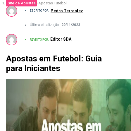
Site de Apostas
›
Apostas Futebol
Pedro Terrantez
ESCRITO POR:
Última Atualização:
29/11/2023
Editor SDA
REVISTO POR:
Apostas em Futebol: Guia
para Iniciantes