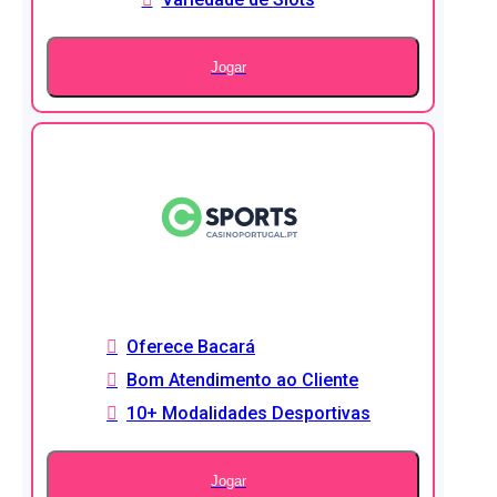
Jogar
Oferece Bacará
Bom Atendimento ao Cliente
10+ Modalidades Desportivas
Jogar