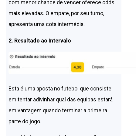
com menor chance de vencer oferece odds
mais elevadas. O empate, por seu turno,
apresenta uma cota intermédia.
2. Resultado ao Intervalo
Esta é uma aposta no futebol que consiste
em tentar adivinhar qual das equipas estará
em vantagem quando terminar a primeira
parte do jogo.