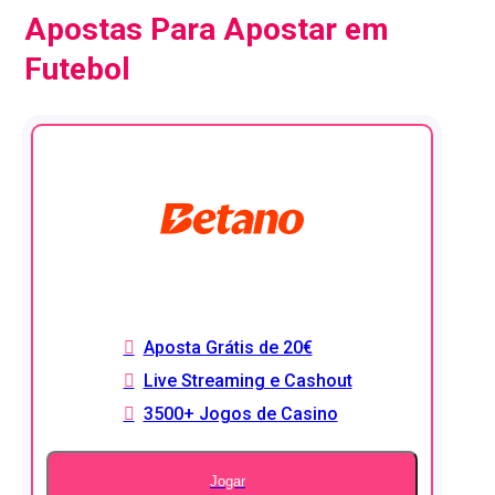
Apostas Para Apostar em
Futebol
Aposta Grátis de 20€
Live Streaming e Cashout
3500+ Jogos de Casino
Jogar