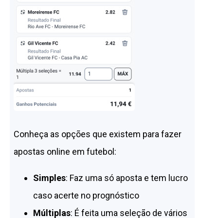
Conheça as opções que existem para fazer
apostas online em futebol:
Simples
: Faz uma só aposta e tem lucro
caso acerte no prognóstico
Múltiplas
: É feita uma seleção de vários