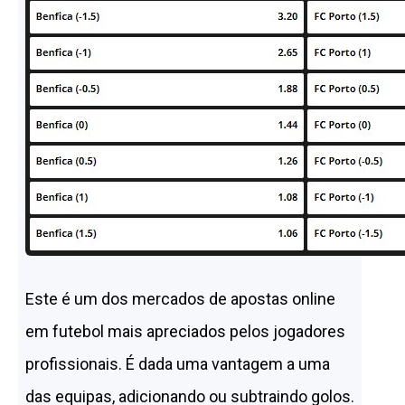
Este é um dos mercados de apostas online
em futebol mais apreciados pelos jogadores
profissionais. É dada uma vantagem a uma
das equipas, adicionando ou subtraindo golos.