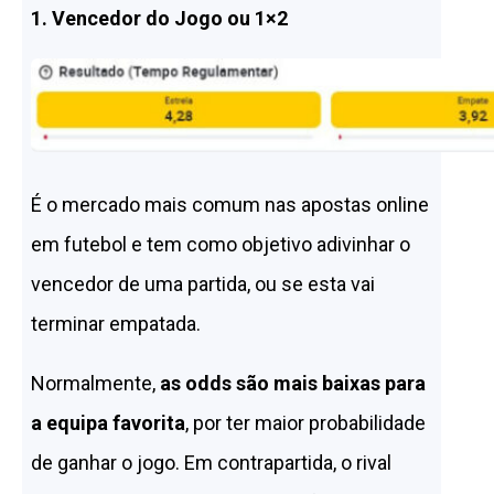
1. Vencedor do Jogo ou 1×2
É o mercado mais comum nas apostas online
em futebol e tem como objetivo adivinhar o
vencedor de uma partida, ou se esta vai
terminar empatada.
Normalmente,
as odds são mais baixas para
a equipa favorita
, por ter maior probabilidade
de ganhar o jogo. Em contrapartida, o rival