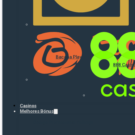
Bacana Play
888 Casin
Casinos
Melhores Bónus
Código Promocional YoBingo
Betclic Bónus