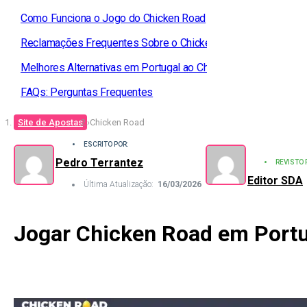
Como Funciona o Jogo do Chicken Road
Reclamações Frequentes Sobre o Chicken Road em Portugal
Melhores Alternativas em Portugal ao Chicken Road
FAQs: Perguntas Frequentes
Site de Apostas
›
Chicken Road
ESCRITO POR:
Pedro Terrantez
REVISTO 
Editor SDA
Última Atualização:
16/03/2026
Jogar Chicken Road em Portug