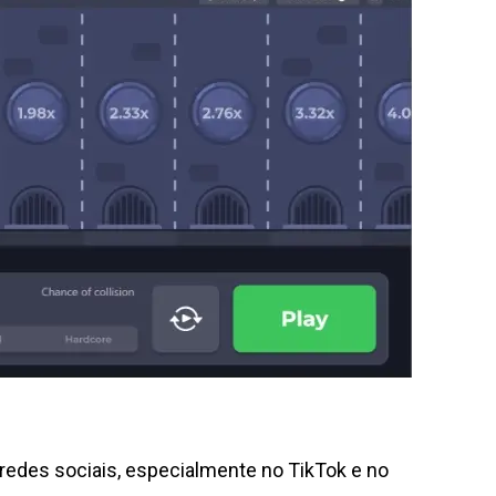
 redes sociais, especialmente no TikTok e no