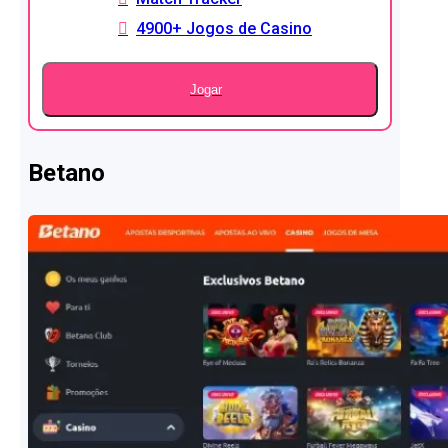
4900+ Jogos de Casino
Jogar
Betano