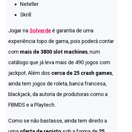
Neteller
Skrill
Jogar na
Solverde
é garantia de uma
experiência topo de gama, pois poderá contar
com
mais de 3800 slot machines
, num
catálogo que já leva mais de 490 jogos com
jackpot. Além dos
cerca de 25 crash games
,
ainda tem jogos de roleta, banca francesa,
blackjack, da autoria de produtoras como a
FBMDS e a Playtech.
Como se não bastasse, ainda tem direito a
uma
oferta de registo
sob a forma de
25