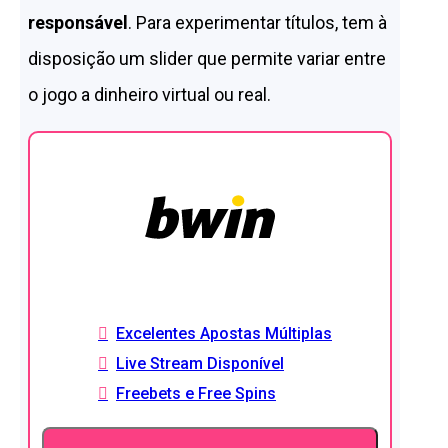
responsável
. Para experimentar títulos, tem à
disposição um slider que permite variar entre
o jogo a dinheiro virtual ou real.
Excelentes Apostas Múltiplas
Live Stream Disponível
Freebets e Free Spins