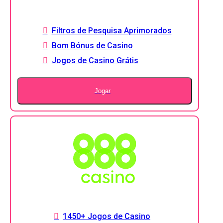
Filtros de Pesquisa Aprimorados
Bom Bónus de Casino
Jogos de Casino Grátis
Jogar
1450+ Jogos de Casino