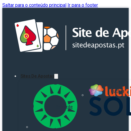
Saltar para o conteúdo principal
Ir para o footer
Sites De Apostas
Luckia
Solverde