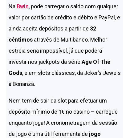
Na
Bwin
, pode carregar o saldo com qualquer
valor por cartão de crédito e débito e PayPal, e
ainda aceita depósitos a partir de
32
cêntimos
através de Multibanco. Melhor
estreia seria impossível, já que poderá
investir nos jackpots da série
Age Of The
Gods
, e em slots clássicas, da Joker’s Jewels
à Bonanza.
Nem tem de sair da slot para efetuar um
depósito mínimo de 1€ no casino – carregue
enquanto joga! A cronometragem da sessão
de jogo é uma útil ferramenta de
jogo