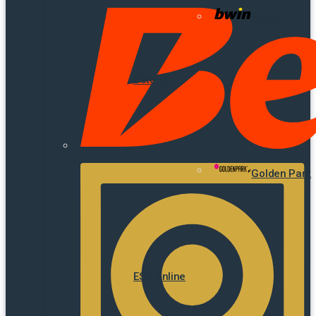
Bwin
Betano
Golden Park
ESC Online