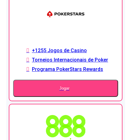
+1255 Jogos de Casino
Torneios Internacionais de Poker
Programa PokerStars Rewards
Jogar