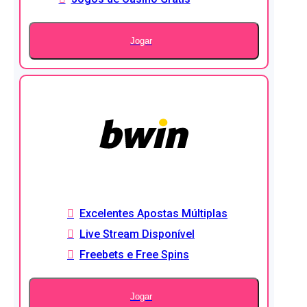
Jogar
Excelentes Apostas Múltiplas
Live Stream Disponível
Freebets e Free Spins
Jogar