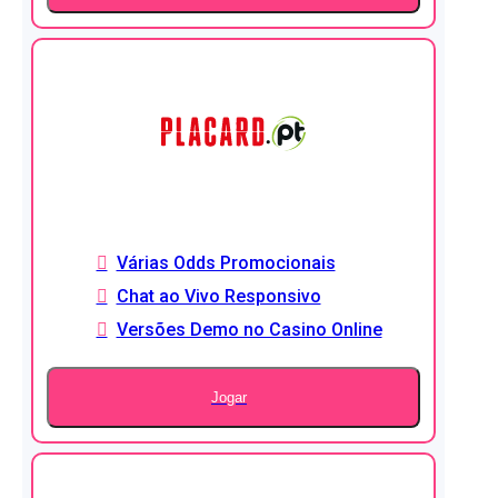
Várias Odds Promocionais
Chat ao Vivo Responsivo
Versões Demo no Casino Online
Jogar