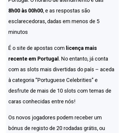
8h00 às 00h00
, e as respostas são
esclarecedoras, dadas em menos de 5
minutos
É o site de apostas com
licença mais
recente em Portugal
. No entanto, já conta
com as slots mais divertidas do país – aceda
à categoria “Portuguese Celebrities” e
desfrute de mais de 10 slots com temas de
caras conhecidas entre nós!
Os novos jogadores podem receber um
bónus de registo de 20 rodadas grátis, ou