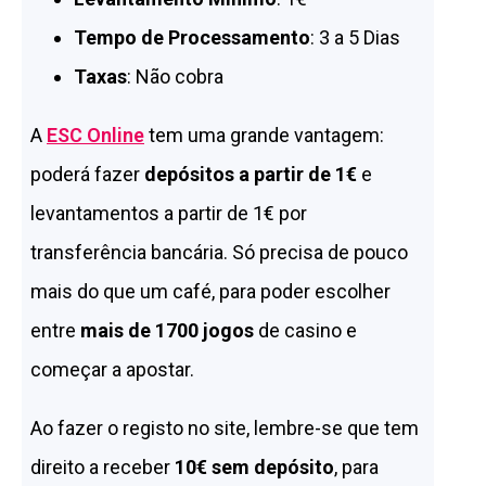
Tempo de Processamento
: 3 a 5 Dias
Taxas
: Não cobra
A
ESC Online
tem uma grande vantagem:
poderá fazer
depósitos a partir de 1€
e
levantamentos a partir de 1€ por
transferência bancária. Só precisa de pouco
mais do que um café, para poder escolher
entre
mais de 1700 jogos
de casino e
começar a apostar.
Ao fazer o registo no site, lembre-se que tem
direito a receber
10€ sem depósito
, para