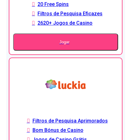
20 Free Spins
Filtros de Pesquisa Eficazes
2620+ Jogos de Casino
Jogar
Filtros de Pesquisa Aprimorados
Bom Bónus de Casino
Jogos de Casino Grátis