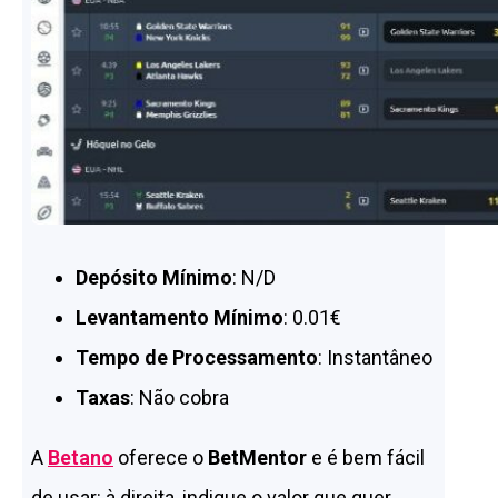
Depósito Mínimo
: N/D
Levantamento Mínimo
: 0.01€
Tempo de Processamento
: Instantâneo
Taxas
: Não cobra
A
Betano
oferece o
BetMentor
e é bem fácil
de usar: à direita, indique o valor que quer