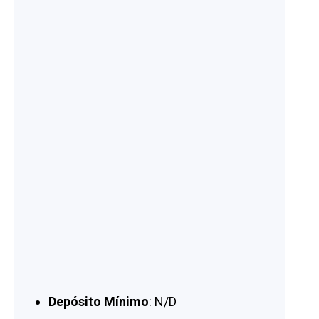
Depósito Mínimo
: N/D