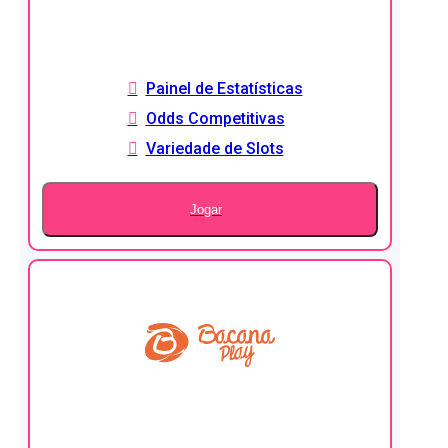
Painel de Estatísticas
Odds Competitivas
Variedade de Slots
Jogar