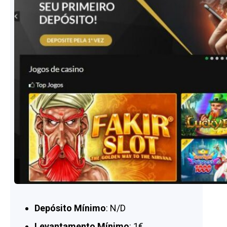
Depósito Mínimo
: N/D
Levantamento Mínimo
: 1€