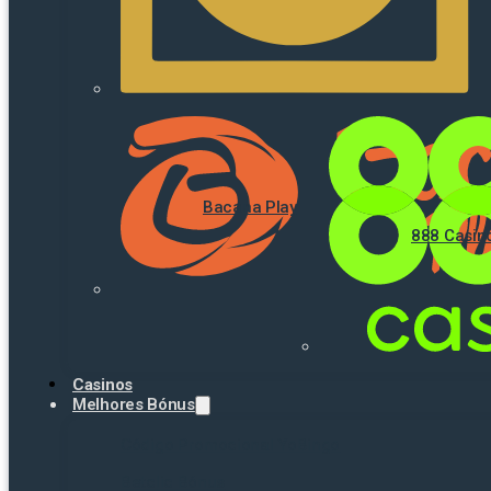
Bacana Play
888 Casin
Casinos
Melhores Bónus
Código Promocional YoBingo
Betclic Bónus