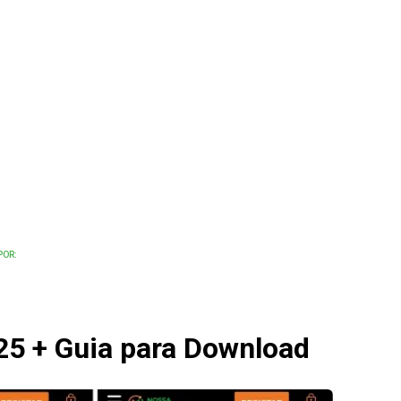
a?
POR:
5 + Guia para Download