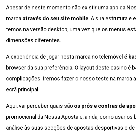
Apesar de neste momento não existir uma app da Noss
marca
através do seu site mobile
. A sua estrutura e
temos na versão desktop, uma vez que os menus es
dimensões diferentes.
A experiência de jogar nesta marca no telemóvel
é ba
browser da sua preferência. O layout deste casino é
complicações. Iremos fazer o nosso teste na marca a
ecrã principal.
Aqui, vai perceber quais são
os prós e contras de apo
promocional da Nossa Aposta e, ainda, como usar os
análise às suas secções de apostas desportivas e de