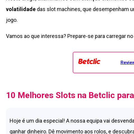
volatilidade
das slot machines, que desempenham um 
jogo.
Vamos ao que interessa? Prepare-se para carregar no “
Review
10 Melhores Slots na Betclic par
Hoje é um dia especial! A nossa equipa vai desvendar
ganhar dinheiro. Dê movimento aos rolos, e descubra o