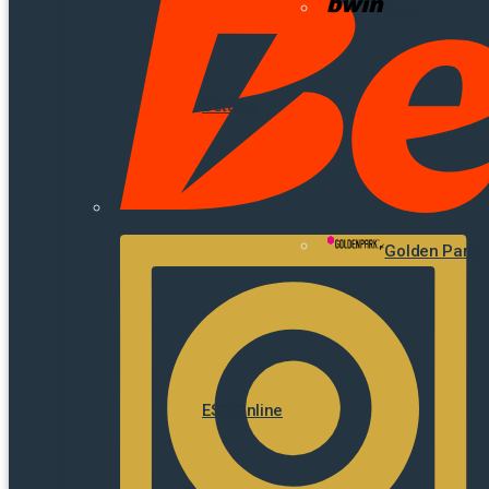
Bwin
Betano
Golden Park
ESC Online