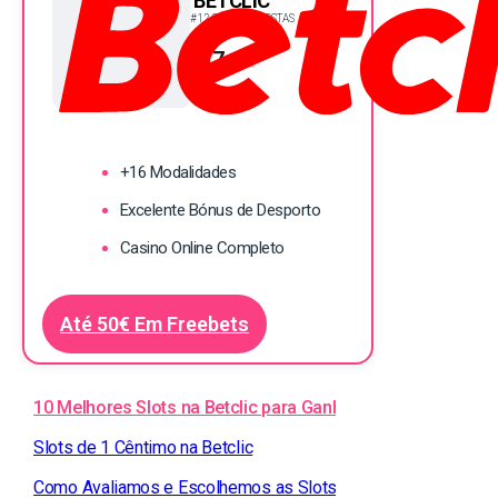
BETCLIC
#
12
SITE DE APOSTAS
4.7 /
5
+16 Modalidades
Excelente Bónus de Desporto
Casino Online Completo
Até 50€ Em Freebets
10 Melhores Slots na Betclic para Ganhar Dinheiro
Slots de 1 Cêntimo na Betclic
Como Avaliamos e Escolhemos as Slots da Betclic?