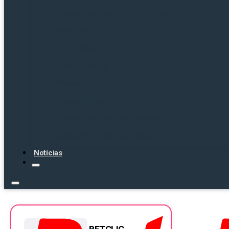
Código Promocional VERSUSbet
Bwin Bónus
Lebull Bónus
Placard Bónus
Solverde Bónus
Betano Bónus
Código Promocional 888 Casino
Código Promocional LeBull
Notícias