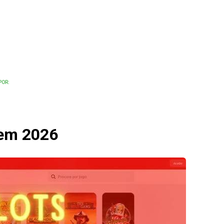
POR:
 em 2026