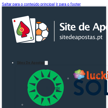
Saltar para o conteúdo principal
Ir para o footer
Sites De Apostas
Luckia
Solverde