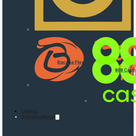
Bacana Play
888 Casi
Casinos
Melhores Bónus
Código Promocional YoBingo