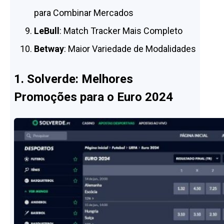
para Combinar Mercados
LeBull
: Match Tracker Mais Completo
Betway
: Maior Variedade de Modalidades
1. Solverde: Melhores
Promoções para o Euro 2024