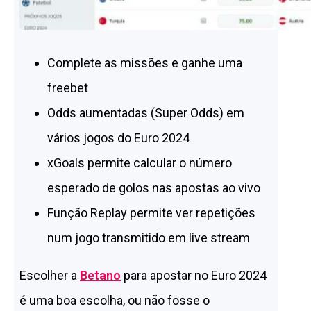
Complete as missões e ganhe uma
freebet
Odds aumentadas (Super Odds) em
vários jogos do Euro 2024
xGoals permite calcular o número
esperado de golos nas apostas ao vivo
Função Replay permite ver repetições
num jogo transmitido em live stream
Escolher a
Betano
para apostar no Euro 2024
é uma boa escolha, ou não fosse o