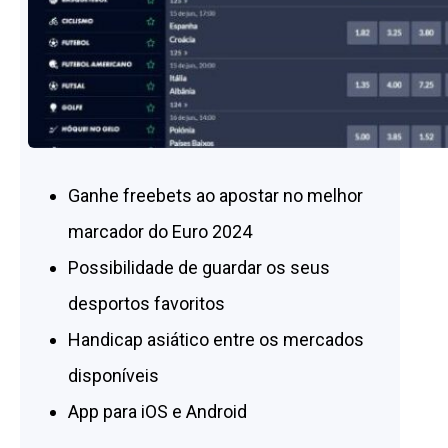
Ganhe freebets ao apostar no melhor
marcador do Euro 2024
Possibilidade de guardar os seus
desportos favoritos
Handicap asiático entre os mercados
disponíveis
App para iOS e Android