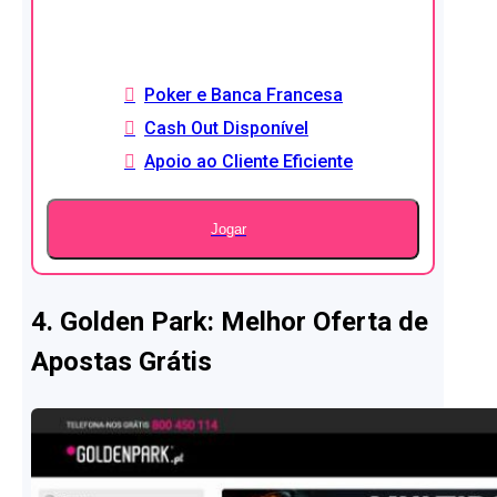
Poker e Banca Francesa
Cash Out Disponível
Apoio ao Cliente Eficiente
Jogar
4. Golden Park: Melhor Oferta de
Apostas Grátis