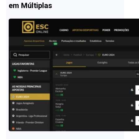
em Múltiplas