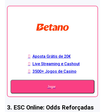
Aposta Grátis de 20€
Live Streaming e Cashout
3500+ Jogos de Casino
Jogar
3. ESC Online: Odds Reforçadas