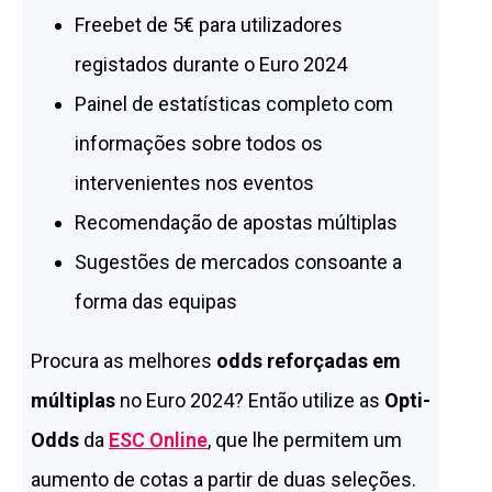
Freebet de 5€ para utilizadores
registados durante o Euro 2024
Painel de estatísticas completo com
informações sobre todos os
intervenientes nos eventos
Recomendação de apostas múltiplas
Sugestões de mercados consoante a
forma das equipas
Procura as melhores
odds reforçadas em
múltiplas
no Euro 2024? Então utilize as
Opti-
Odds
da
ESC Online
, que lhe permitem um
aumento de cotas a partir de duas seleções.