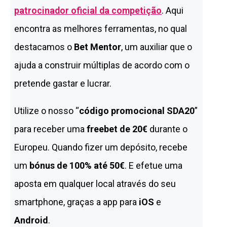
patrocinador oficial da competição
. Aqui
encontra as melhores ferramentas, no qual
destacamos o
Bet Mentor
, um auxiliar que o
ajuda a construir múltiplas de acordo com o
pretende gastar e lucrar.
Utilize o nosso “
código promocional SDA20
”
para receber uma
freebet de 20€
durante o
Europeu. Quando fizer um depósito, recebe
um
bónus de 100% até 50€
. E efetue uma
aposta em qualquer local através do seu
smartphone, graças a app para
iOS
e
Android
.