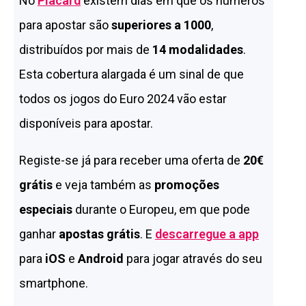
No
Placard
existem dias em que os números
para apostar são
superiores a 1000
,
distribuídos por mais de
14 modalidades
.
Esta cobertura alargada é um sinal de que
todos os jogos do Euro 2024 vão estar
disponíveis para apostar.
Registe-se já para receber uma oferta de
20€
grátis
e veja também as
promoções
especiais
durante o Europeu, em que pode
ganhar
apostas grátis
. E
descarregue a app
para
iOS
e
Android
para jogar através do seu
smartphone.