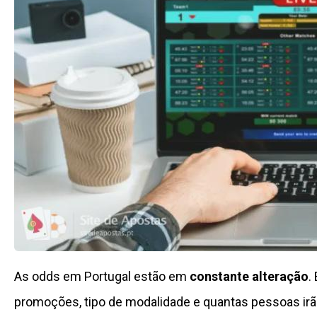
As odds em Portugal estão em
constante alteração
.
promoções, tipo de modalidade e quantas pessoas irã