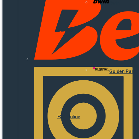
Bwin
Betano
Golden Park
ESC Online