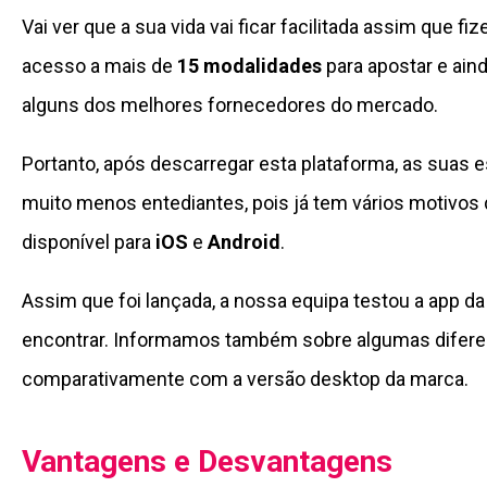
Vai ver que a sua vida vai ficar facilitada assim que 
acesso a mais de
15 modalidades
para apostar e ain
alguns dos melhores fornecedores do mercado.
Portanto, após descarregar esta plataforma, as suas e
muito menos entediantes, pois já tem vários motivos d
disponível para
iOS
e
Android
.
Assim que foi lançada, a nossa equipa testou a app da 
encontrar. Informamos também sobre algumas diferen
comparativamente com a versão desktop da marca.
Vantagens e Desvantagens