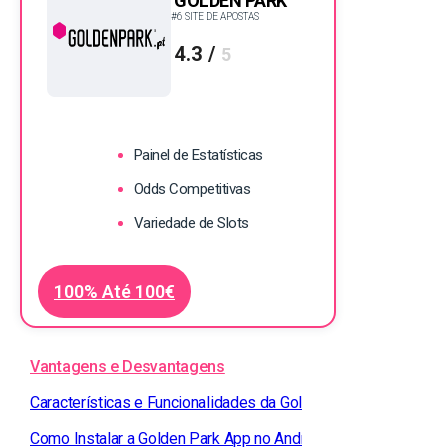
GOLDEN PARK
#
6
SITE DE APOSTAS
4.3 /
5
Painel de Estatísticas
Odds Competitivas
Variedade de Slots
100% Até 100€
Vantagens e Desvantagens
Características e Funcionalidades da Golden Park App
Como Instalar a Golden Park App no Android