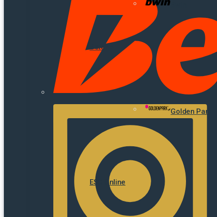
Bwin
Betano
Golden Park
ESC Online