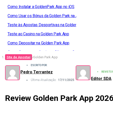
Como Instalar a GoldenPark App no iOS
Como Usar os Bónus da Golden Park na App
Teste às Apostas Desportivas na Golden Park App
Teste ao Casino na Golden Park App
Como Depositar na Golden Park App
Como Contactar o Apoio ao Cliente na Golden Park App
Site de Apostas
›
Golden Park App
Avaliação Final – Vale a Pena Apostar na App da Golden Park?
ESCRITO POR:
Aplicações Alternativas à App Golden Park
Pedro Terrantez
REVISTO 
Editor SDA
FAQ’s: Perguntas Frequentes
Última Atualização:
17/11/2025
Review Golden Park App 2026