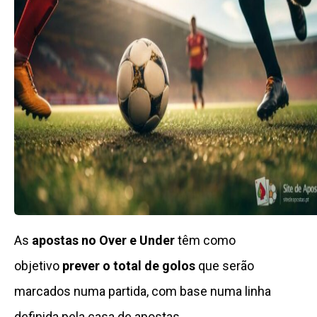
As
apostas no Over e Under
têm como
objetivo
prever o total de golos
que serão
marcados numa partida, com base numa linha
definida pela casa de apostas.