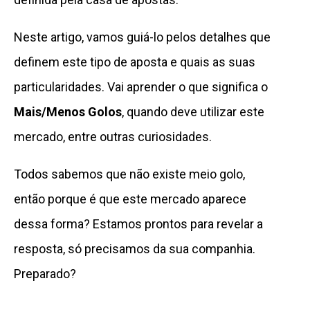
Neste artigo, vamos guiá-lo pelos detalhes que
definem este tipo de aposta e quais as suas
particularidades. Vai aprender o que significa o
Mais/Menos Golos
, quando deve utilizar este
mercado, entre outras curiosidades.
Todos sabemos que não existe meio golo,
então porque é que este mercado aparece
dessa forma? Estamos prontos para revelar a
resposta, só precisamos da sua companhia.
Preparado?