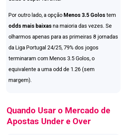
Por outro lado, a opção
Menos 3.5 Golos
tem
odds mais baixas
na maioria das vezes. Se
olharmos apenas para as primeiras 8 jornadas
da Liga Portugal 24/25, 79% dos jogos
terminaram com Menos 3.5 Golos, o
equivalente a uma odd de 1.26 (sem
margem).
Quando Usar o Mercado de
Apostas Under e Over