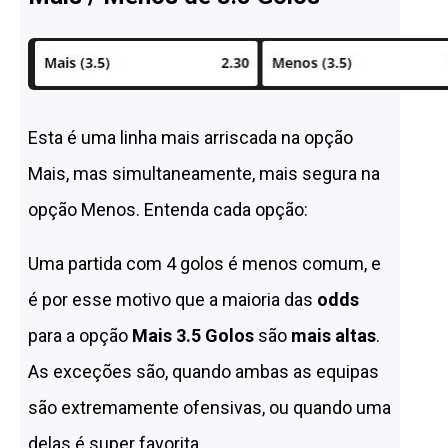
Esta é uma linha mais arriscada na opção
Mais, mas simultaneamente, mais segura na
opção Menos. Entenda cada opção:
Uma partida com 4 golos é menos comum, e
é por esse motivo que a maioria das
odds
para a opção
Mais 3.5 Golos
são
mais altas
.
As exceções são, quando ambas as equipas
são extremamente ofensivas, ou quando uma
delas é super favorita.