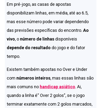
Em pré-jogo, as casas de apostas
disponibilizam linhas, em média, até ao 6.5,
mas esse número pode variar dependendo
das previsões específicas do encontro.
Ao
vivo
, o
número de linhas
disponíveis
depende do resultado
do jogo e do fator
tempo.
Existem também apostas no Over e Under
com
números inteiros
, mas essas linhas são
mais comuns no
handicap asiático
. Ai,
quando a linha é“ Over 2 golos”, se o jogo
terminar exatamente com 2 golos marcados,