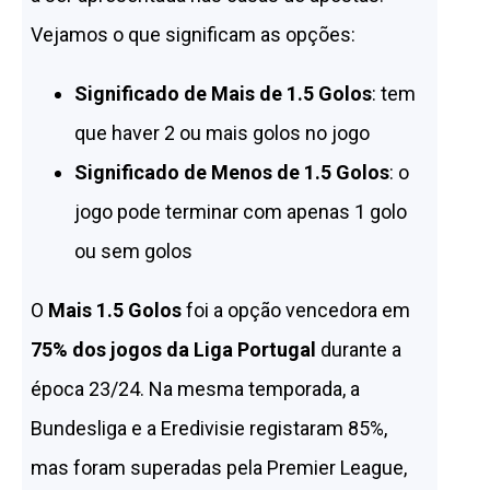
Vejamos o que significam as opções:
Significado de Mais de 1.5 Golos
: tem
que haver 2 ou mais golos no jogo
Significado de Menos de 1.5 Golos
: o
jogo pode terminar com apenas 1 golo
ou sem golos
O
Mais 1.5 Golos
foi a opção vencedora em
75% dos jogos da Liga Portugal
durante a
época 23/24. Na mesma temporada, a
Bundesliga e a Eredivisie registaram 85%,
mas foram superadas pela Premier League,