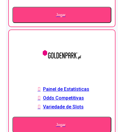
Jogar
Painel de Estatísticas
Odds Competitivas
Variedade de Slots
Jogar