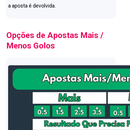
a aposta é devolvida.
Opções de Apostas Mais /
Menos Golos