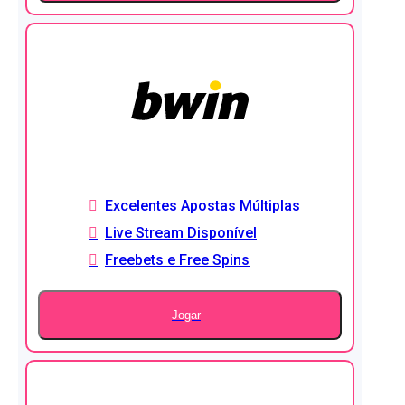
Excelentes Apostas Múltiplas
Live Stream Disponível
Freebets e Free Spins
Jogar