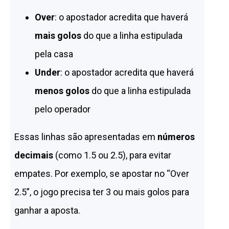
Over
: o apostador acredita que haverá
mais golos
do que a linha estipulada
pela casa
Under
: o apostador acredita que haverá
menos golos
do que a linha estipulada
pelo operador
Essas linhas são apresentadas em
números
decimais
(como 1.5 ou 2.5), para evitar
empates. Por exemplo, se apostar no “Over
2.5”, o jogo precisa ter 3 ou mais golos para
ganhar a aposta.