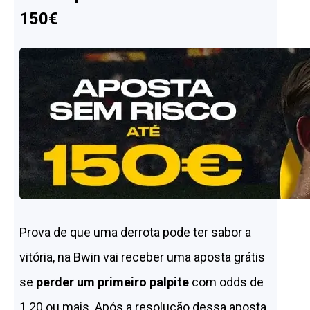
150€
Prova de que uma derrota pode ter sabor a
vitória, na Bwin vai receber uma aposta grátis
se
perder um primeiro palpite
com odds de
1.20 ou mais. Após a resolução dessa aposta