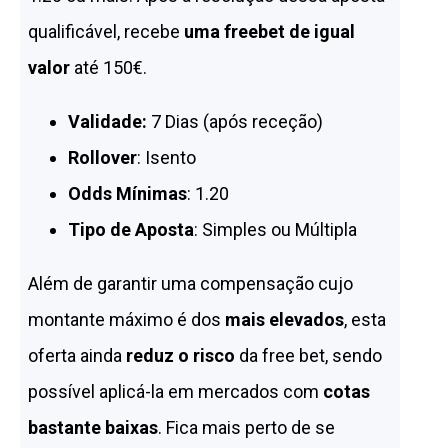
qualificável, recebe
uma freebet de igual
valor
até 150€.
Validade:
7 Dias (após receção)
Rollover
: Isento
Odds Mínimas
: 1.20
Tipo de Aposta
: Simples ou Múltipla
Além de garantir uma compensação cujo
montante máximo é dos
mais elevados
, esta
oferta ainda
reduz o risco
da free bet, sendo
possível aplicá-la em mercados com
cotas
bastante baixas
. Fica mais perto de se