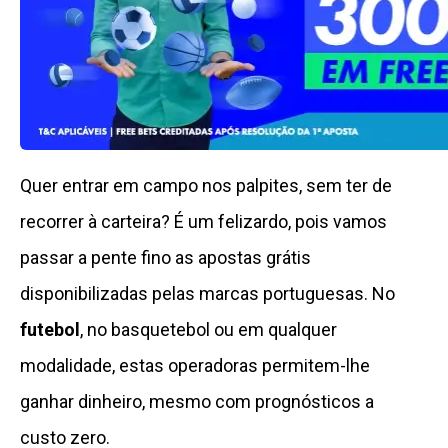
Quer entrar em campo nos palpites, sem ter de
recorrer à carteira? É um felizardo, pois vamos
passar a pente fino as apostas grátis
disponibilizadas pelas marcas portuguesas. No
futebol
, no basquetebol ou em qualquer
modalidade, estas operadoras permitem-lhe
ganhar dinheiro, mesmo com prognósticos a
custo zero.