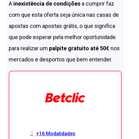
A
inexistência de condições
a cumprir faz
com que esta oferta seja única nas casas de
apostas com apostas grátis, o que significa
que pode esperar pela melhor oportunidade
para realizar um
palpite gratuito até 50€
nos
mercados e desportos que bem entender.
+16 Modalidades