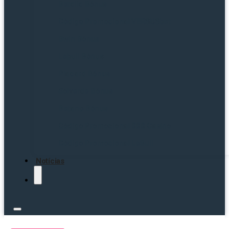
Betclic Bónus
Código Promocional VERSUSbet
Bwin Bónus
Lebull Bónus
Placard Bónus
Solverde Bónus
Betano Bónus
Código Promocional 888 Casino
Código Promocional LeBull
Notícias