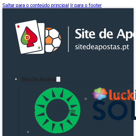
Saltar para o conteúdo principal
Ir para o footer
Sites De Apostas
Luckia
Solverde