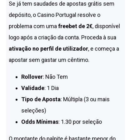
Se já tem saudades de apostas grátis sem
depósito, o Casino Portugal resolve o
problema com uma
freebet de 2€
, disponível
logo após a criação da conta. Proceda à sua
ativação no perfil de utilizador
, e começa a
apostar sem gastar um cêntimo.
Rollover
: Não Tem
Validade
: 1 Dia
Tipo de Aposta
: Múltipla (3 ou mais
seleções)
Odds Mínimas
: 1.30 por seleção
O montante do palpite é bastante menor do