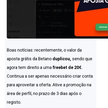
Boas notícias: recentemente, o valor da
aposta grátis da Betano
duplicou,
sendo que
agora tem direito a uma
freebet de 20€
.
Continua a ser apenas necessário criar conta
para aproveitar a oferta. Ative a promoção na
área de perfil, no prazo de 3 dias após o
registo.