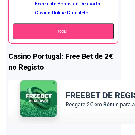
Excelente Bónus de Desporto
Casino Online Completo
Jogar
Casino Portugal: Free Bet de 2€
no Registo