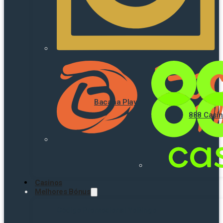
Bacana Play
888 Casi
Casinos
Melhores Bónus
Código Promocional YoBingo