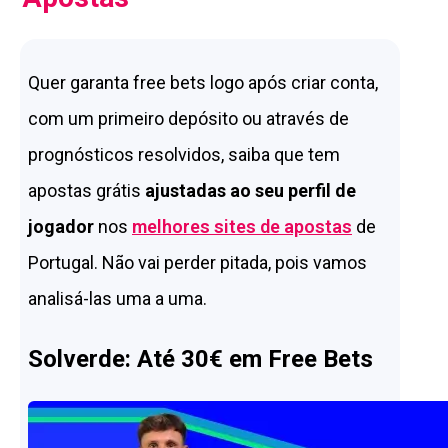
Quer garanta free bets logo após criar conta,
com um primeiro depósito ou através de
prognósticos resolvidos, saiba que tem
apostas grátis
ajustadas ao seu perfil de
jogador
nos
melhores sites de apostas
de
Portugal. Não vai perder pitada, pois vamos
analisá-las uma a uma.
Solverde: Até 30€ em Free Bets