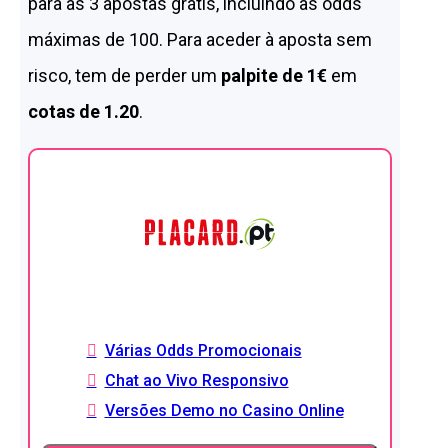
para as 3 apostas grátis, incluindo as odds
máximas de 100. Para aceder à aposta sem
risco, tem de perder um
palpite de 1€
em
cotas de 1.20
.
Várias Odds Promocionais
Chat ao Vivo Responsivo
Versões Demo no Casino Online