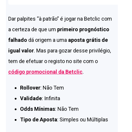
Dar palpites “à patrão” é jogar na Betclic com
a certeza de que um
primeiro prognóstico
falhado
dá origem a uma
aposta grátis de
igual valor
. Mas para gozar desse privilégio,
tem de efetuar o registo no site com o
código promocional da Betclic
.
Rollover
: Não Tem
Validade
: Infinita
Odds Mínimas
: Não Tem
Tipo de Aposta
: Simples ou Múltiplas