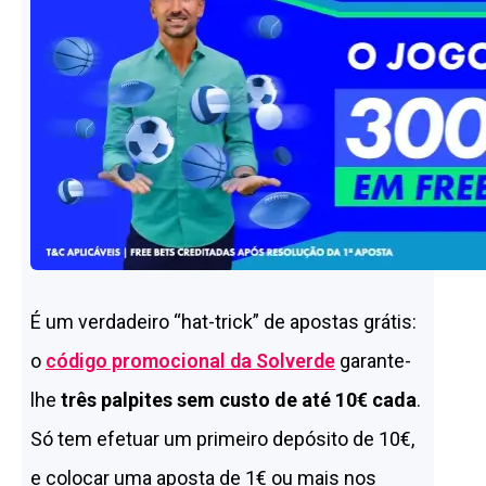
É um verdadeiro “hat-trick” de apostas grátis:
o
código promocional da Solverde
garante-
lhe
três palpites sem custo de até 10€ cada
.
Só tem efetuar um primeiro depósito de 10€,
e colocar uma aposta de 1€ ou mais nos