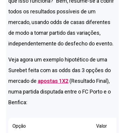
que isso funciona?” Bem, resume-se a cobrir
todos os resultados possíveis de um
mercado, usando odds de casas diferentes
de modo a tomar partido das variações,
independentemente do desfecho do evento.
Veja agora um exemplo hipotético de uma
Surebet feita com as odds das 3 opções do
mercado de
apostas 1X2
(Resultado Final),
numa partida disputada entre o FC Porto e o
Benfica:
Opção
Valor
Retorn