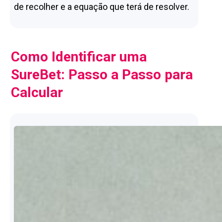
de recolher e a equação que terá de resolver.
Como Identificar uma
SureBet: Passo a Passo para
Calcular