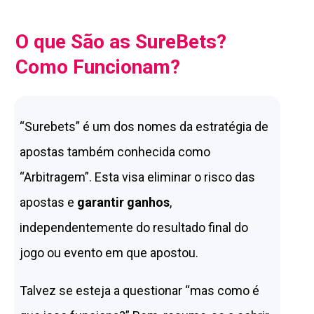
O que São as SureBets?
Como Funcionam?
“Surebets” é um dos nomes da estratégia de
apostas também conhecida como
“Arbitragem”. Esta visa eliminar o risco das
apostas e
garantir ganhos
,
independentemente do resultado final do
jogo ou evento em que apostou.
Talvez se esteja a questionar “mas como é