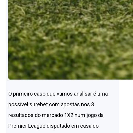
O primeiro caso que vamos analisar é uma
possível surebet com apostas nos 3
resultados do mercado 1X2 num jogo da
Premier League disputado em casa do