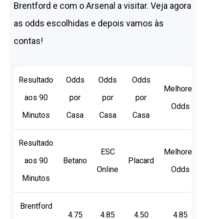
Brentford e com o Arsenal a visitar. Veja agora
as odds escolhidas e depois vamos às
contas!
Resultado
Odds
Odds
Odds
Melhores
aos 90
por
por
por
Odds
Minutos
Casa
Casa
Casa
Resultado
ESC
Melhores
aos 90
Betano
Placard
Online
Odds
Minutos
Brentford
4.75
4.85
4.50
4.85