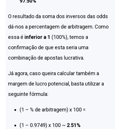
97
.
50%
O resultado da soma dos inversos das odds
dá-nos a percentagem de arbitragem. Como
essa é
inferior a 1
(100%), temos a
confirmação de que esta seria uma
combinação de apostas lucrativa.
Já agora, caso queira calcular também a
margem de lucro potencial, basta utilizar a
seguinte fórmula:
(1 – % de arbitragem) x 100 =
(1 – 0.9749) x 100 ~
2
.
51%