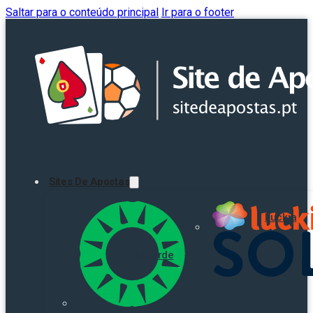
Saltar para o conteúdo principal
Ir para o footer
Sites De Apostas
Luckia
Solverde