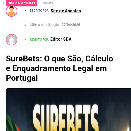
Site de Apostas
›
SureBets
Site de Apostas
ESCRITO POR:
Última Atualização:
22/04/2026
Editor SDA
REVISTO POR:
SureBets: O que São, Cálculo
e Enquadramento Legal em
Portugal