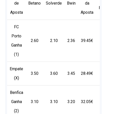
de
Betano
Solverde
Bwin
da
Potencia
Aposta
Aposta
FC
Porto
2.60
2.10
2.36
39.45€
102.57
Ganha
(1)
Empate
3.50
3.60
3.45
28.49€
102.58
(X)
Benfica
Ganha
3.10
3.10
3.20
32.05€
102.57
(2)