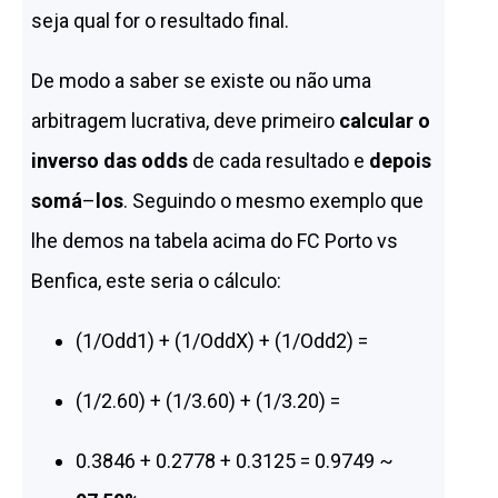
seja qual for o resultado final.
De modo a saber se existe ou não uma
arbitragem lucrativa, deve primeiro
calcular o
inverso das odds
de cada resultado e
depois
somá
–
los
. Seguindo o mesmo exemplo que
lhe demos na tabela acima do FC Porto vs
Benfica, este seria o cálculo:
(1/Odd1) + (1/OddX) + (1/Odd2) =
(1/2.60) + (1/3.60) + (1/3.20) =
0.3846 + 0.2778 + 0.3125 = 0.9749 ~