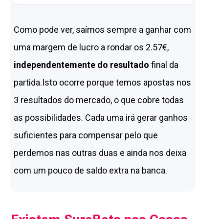
Como pode ver, saímos sempre a ganhar com
uma margem de lucro a rondar os 2.57€,
independentemente do resultado
final da
partida.Isto ocorre porque temos apostas nos
3 resultados do mercado, o que cobre todas
as possibilidades. Cada uma irá gerar ganhos
suficientes para compensar pelo que
perdemos nas outras duas e ainda nos deixa
com um pouco de saldo extra na banca.