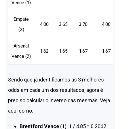
Vence (1)
Empate
4.00
3.65
3.70
4.00
(X)
Arsenal
1.62
1.65
1.67
1.67
Vence (2)
Sendo que já identificámos as 3 melhores
odds em cada um dos resultados, agora é
preciso calcular o inverso das mesmas. Veja
aqui como:
Brentford Vence
(1): 1 / 4.85 = 0.2062