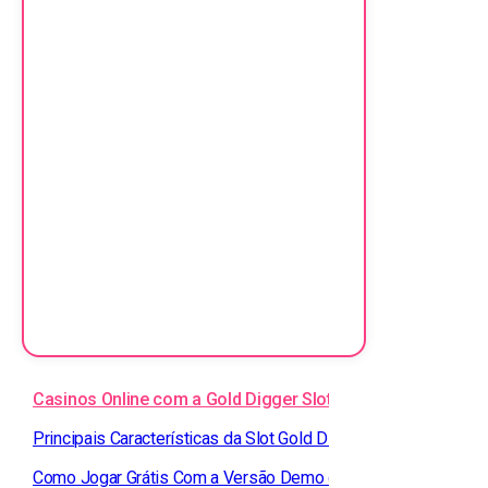
Casinos Online com a Gold Digger Slot
Principais Características da Slot Gold Digger
Como Jogar Grátis Com a Versão Demo da Gold Digger Slot