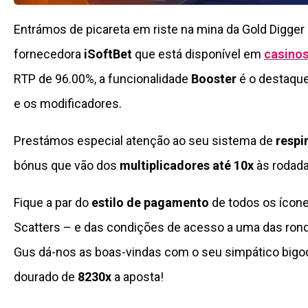
Entrámos de picareta em riste na mina da Gold Digger 
fornecedora
iSoftBet
que está disponível em
casinos
RTP de 96.00%, a funcionalidade
Booster
é o destaque
e os modificadores.
Prestámos especial atenção ao seu sistema de
respi
bónus que vão dos
multiplicadores até 10x
às rodada
Fique a par do
estilo de pagamento
de todos os ícon
Scatters – e das condições de acesso a uma das rond
Gus dá-nos as boas-vindas com o seu simpático bigod
dourado de
8230x
a aposta!