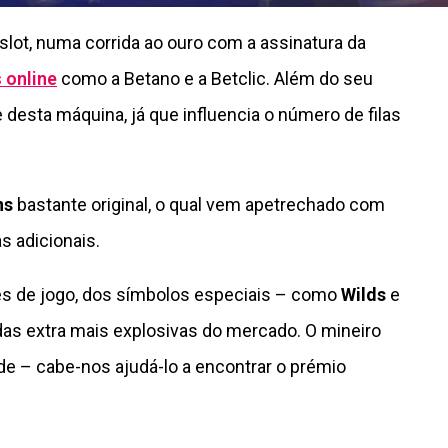
slot, numa corrida ao ouro com a assinatura da
 online
como a Betano e a Betclic. Além do seu
 desta máquina, já que influencia o número de filas
ns
bastante original, o qual vem apetrechado com
s adicionais.
es de jogo, dos símbolos especiais – como
Wilds
e
as extra mais explosivas do mercado. O mineiro
e – cabe-nos ajudá-lo a encontrar o prémio