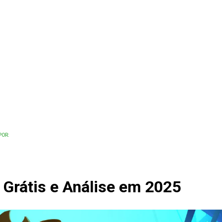
POR:
 Grátis e Análise em 2025