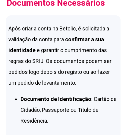
Documentos Necessários
Após criar a conta na Betclic, é solicitada a
validação da conta para
confirmar a sua
identidade
e garantir o cumprimento das
regras do SRIJ. Os documentos podem ser
pedidos logo depois do registo ou ao fazer
um pedido de levantamento.
Documento de Identificação
: Cartão de
Cidadão, Passaporte ou Título de
Residência.