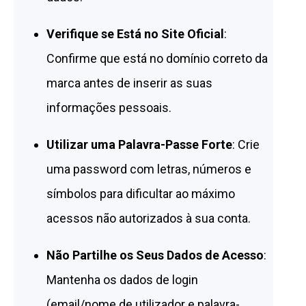
Verifique se Está no Site Oficial
:
Confirme que está no domínio correto da
marca antes de inserir as suas
informações pessoais.
Utilizar uma Palavra-Passe Forte
: Crie
uma password com letras, números e
símbolos para dificultar ao máximo
acessos não autorizados à sua conta.
Não Partilhe os Seus Dados de Acesso
:
Mantenha os dados de login
(email/nome de utilizador e palavra-