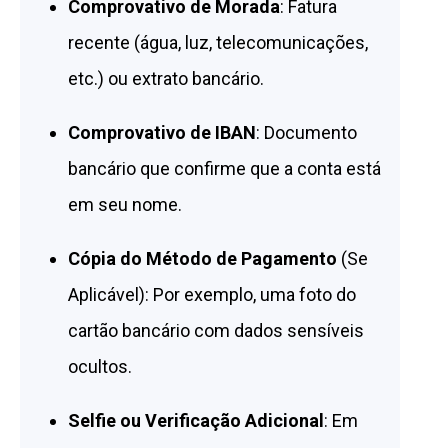
Comprovativo de Morada
: Fatura
recente (água, luz, telecomunicações,
etc.) ou extrato bancário.
Comprovativo de IBAN
: Documento
bancário que confirme que a conta está
em seu nome.
Cópia do Método de Pagamento
(Se
Aplicável): Por exemplo, uma foto do
cartão bancário com dados sensíveis
ocultos.
Selfie ou Verificação Adicional
: Em