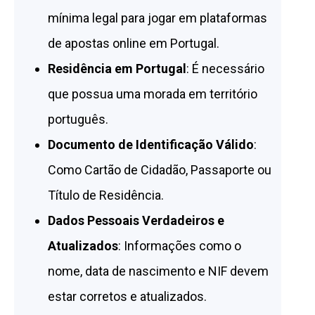
mínima legal para jogar em plataformas
de apostas online em Portugal.
Residência em Portugal
: É necessário
que possua uma morada em território
português.
Documento de Identificação Válido
:
Como Cartão de Cidadão, Passaporte ou
Título de Residência.
Dados Pessoais Verdadeiros e
Atualizados
: Informações como o
nome, data de nascimento e NIF devem
estar corretos e atualizados.