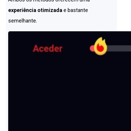
experiência otimizada
e bastante
semelhante.