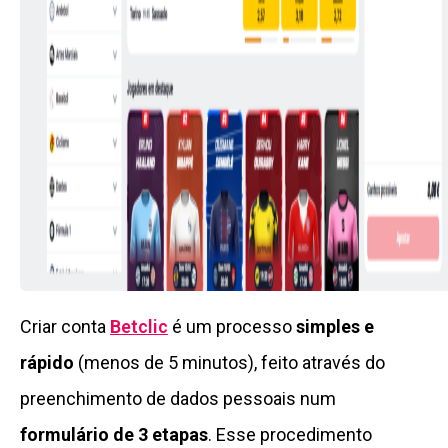
Criar conta
Betclic
é um processo
simples e
rápido
(menos de 5 minutos), feito através do
preenchimento de dados pessoais num
formulário de 3 etapas
. Esse procedimento