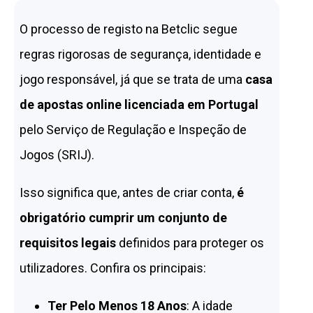
O processo de registo na Betclic segue
regras rigorosas de segurança, identidade e
jogo responsável, já que se trata de uma
casa
de apostas online licenciada em Portugal
pelo Serviço de Regulação e Inspeção de
Jogos (SRIJ).
Isso significa que, antes de criar conta,
é
obrigatório cumprir um conjunto de
requisitos legais
definidos para proteger os
utilizadores. Confira os principais:
Ter Pelo Menos 18 Anos
: A idade