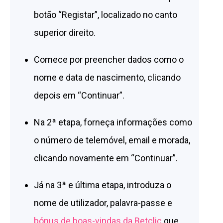
botão “Registar”, localizado no canto
superior direito.
Comece por preencher dados como o
nome e data de nascimento, clicando
depois em “Continuar”.
Na 2ª etapa, forneça informações como
o número de telemóvel, email e morada,
clicando novamente em “Continuar”.
Já na 3ª e última etapa, introduza o
nome de utilizador, palavra-passe e
bónus de boas-vindas da Betclic
que