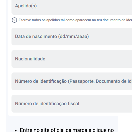
Entre no site oficial da marca e clique no