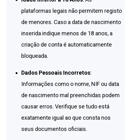
plataformas legais não permitem registo
de menores. Caso a data de nascimento
inserida indique menos de 18 anos, a
criação de conta é automaticamente
bloqueada.
Dados Pessoais Incorretos
:
Informações como o nome, NIF ou data
de nascimento mal preenchidas podem
causar erros. Verifique se tudo está
exatamente igual ao que consta nos
seus documentos oficiais.