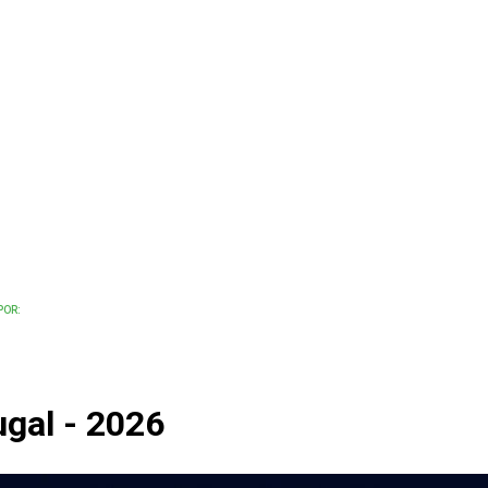
POR:
gal - 2026