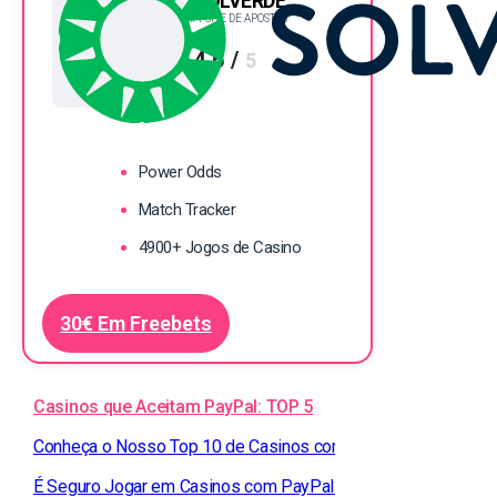
SOLVERDE
#
1
SITE DE APOSTAS
4.6 /
5
Power Odds
Match Tracker
4900+ Jogos de Casino
30€ Em Freebets
Casinos que Aceitam PayPal: TOP 5
Conheça o Nosso Top 10 de Casinos com PayPal
É Seguro Jogar em Casinos com PayPal?